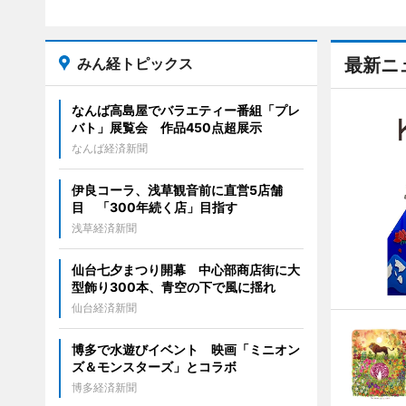
みん経トピックス
最新ニ
なんば高島屋でバラエティー番組「プレ
バト」展覧会 作品450点超展示
なんば経済新聞
伊良コーラ、浅草観音前に直営5店舗
目 「300年続く店」目指す
浅草経済新聞
仙台七夕まつり開幕 中心部商店街に大
型飾り300本、青空の下で風に揺れ
仙台経済新聞
博多で水遊びイベント 映画「ミニオン
ズ＆モンスターズ」とコラボ
博多経済新聞