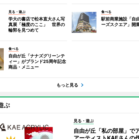
見る・遊ぶ
食べる
学大の書店で松本直大さん写
駅前商業施設「自
真展「極度のここ」 世界の
ーズスクエア」開
輪郭を見つめて
食べる
自由が丘「ナナズグリーンテ
ィー」がブランド25周年記念
商品・メニュー
もっと見る
遊ぶ
見る・遊ぶ
自由が丘「私の部屋」で
アーティストKAEさんの