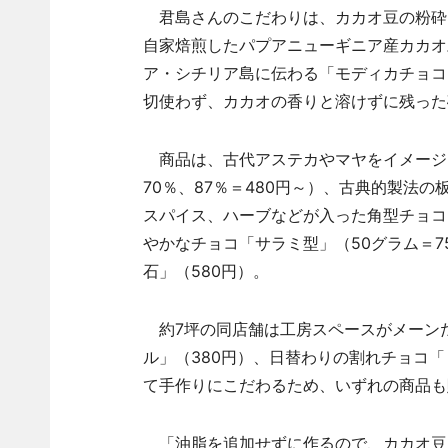
君島さんのこだわりは、カカオ豆の粉砕
自家焙煎したパプアニューギニア産カカオ
ア・シチリア島に伝わる「モディカチョコ
切使わず、カカオの香りと溶けずに残った
商品は、古代アステカやマヤをイメージ
70％、87％＝480円～）、古典的製法の板
スパイス、ハーブなどが入った角型チョコ
やかなチョコ「サラミ型」（50グラム＝
石」（580円）。
約7坪の同店舗は工房スペースがメーン
ル」（380円）、日替わりの割れチョコ「
て手作りにこだわるため、いずれの商品も
「油脂を追加せずに作るので、カカオ豆