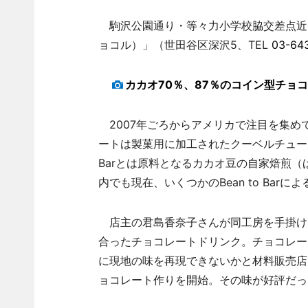
駒沢公園通り・等々力小学校脇交差点近くに10
ョコル）」（世田谷区深沢5、TEL
03-64
カカオ70％、87％のコイン型チョ
2007年ごろからアメリカで注目を集めてい
ートは製菓用に加工されたクーベルチュール
Barとは原料となるカカオ豆の自家焙煎
内でも現在、いくつかのBean to Bar
店主の君島香奈子さんが同工房を手掛け
合ったチョコレートドリンク。チョコレー
に現地の味を再現できないかと材料販売店など
ョコレート作りを開始。その味が好評だっ