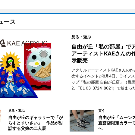
ュース
見る・遊ぶ
自由が丘「私の部屋」で
アーティストKAEさんの
示販売
アクリルアーティストKAEさんの作
売するイベントが8月4日、ライフ
ップ「私の部屋 自由が丘店」（目
2、TEL 03-3724-8021）で始まっ
見る・遊ぶ
買う
自由が丘のギャラリーで「が
自由が丘「ムーン
らすとすいさい」 作品が対
直営店限定カラー
話する父娘の二人展
へ