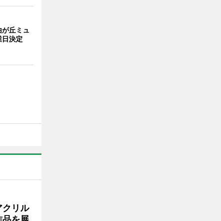
由が丘ミュ
業日決定
アクリル
作品を展