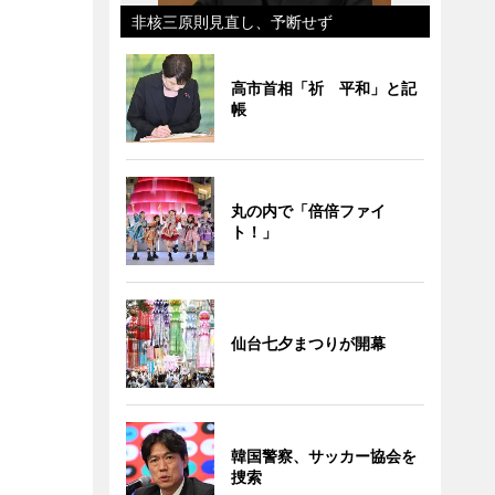
非核三原則見直し、予断せず
高市首相「祈 平和」と記
帳
丸の内で「倍倍ファイ
ト！」
仙台七夕まつりが開幕
韓国警察、サッカー協会を
捜索