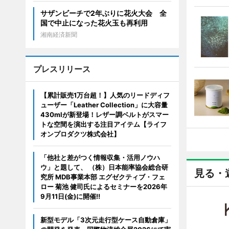
サザンビーチで2年ぶりに花火大会 全
国で中止になった花火玉も再利用
湘南経済新聞
プレスリリース
【累計販売1万台超！】人気のリードディフ
ューザー「Leather Collection」に大容量
430mlが新登場！レザー調ベルトがスマー
トな空間を演出する注目アイテム【ライフ
オンプロダクツ株式会社】
「他社と差がつく情報収集・活用ノウハ
ウ」と題して、 （株）日本能率協会総合研
見る・
究所 MDB事業本部 エグゼクティブ・フェ
ロー 菊池 健司氏によるセミナーを2026年
9月11日(金)に開催!!
新型モデル「3次元走行型ケース自動倉庫」