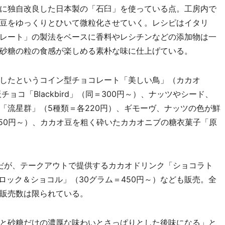
に独自改良した日本製の「石臼」を使っている点。工房内で
豆をゆっくりとひいて微粒化させていく。レシピはイタリ
レート」の製法をベースに香料やレシチンなどの添加物は一
砂糖の粒の食感が楽しめる素朴な味に仕上げている。
したというコイン型チョコレート「美しい鳥」（カカオ
チョコ「Blackbird」（同＝300円～）、ナッツやシード、
「流星群」（5種類＝各220円）、ギモーヴ、ナッツの色が鮮
750円～）、カカオ豆を粗く砕いたカカオニブの糖衣菓子「原
だが、テークアウトで提供するカカオドリンク「ショコラト
ロック＆ショコル」（30グラム＝450円～）なども販売。全
販売数は限られている。
と砂糖だけの濃厚な味わいとさっぱりとした後味になる」と