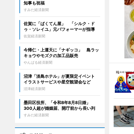
知事も祝福
すみだ経済新聞
佐賀に「ばくてん屋」 「シルク・ド
ゥ・ソレイユ」元パフォーマーが指導
佐賀経済新聞
今帰仁・上運天に「ナギッコ」 島ラッ
キョウやモズクの加工品販売
やんばる経済新聞
沼津「淡島ホテル」が夏限定イベント
イラストサービスや星空観望会など
沼津経済新聞
墨田区役所、「令和8年8月8日婚」
300人超が婚姻届、開庁前から長い列
すみだ経済新聞