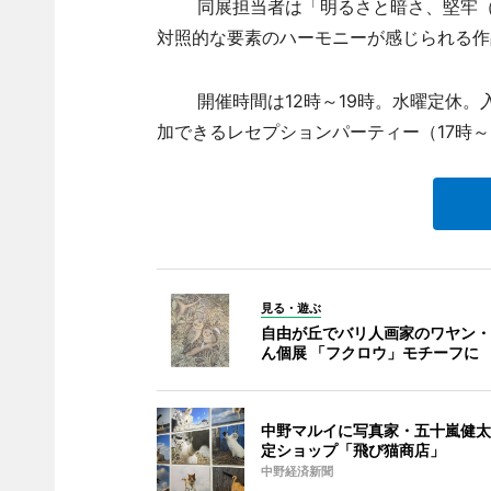
同展担当者は「明るさと暗さ、堅牢（け
対照的な要素のハーモニーが感じられる作
開催時間は12時～19時。水曜定休。入
加できるレセプションパーティー（17時
見る・遊ぶ
自由が丘でバリ人画家のワヤン・
ん個展 「フクロウ」モチーフに
中野マルイに写真家・五十嵐健太
定ショップ「飛び猫商店」
中野経済新聞