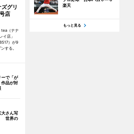
楽天
ナズグリ
2号店
もっと見る
 tea（ナナ
レイ店」
8517）が9
プンする。
リーで「が
 作品が対
展
直大さん写
」 世界の