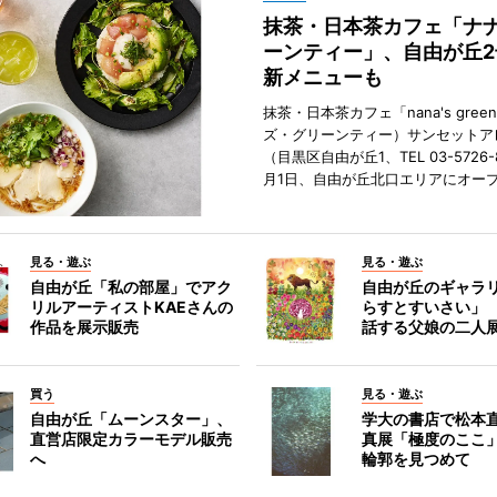
抹茶・日本茶カフェ「ナ
ーンティー」、自由が丘
新メニューも
抹茶・日本茶カフェ「nana's green
ズ・グリーンティー）サンセットア
（目黒区自由が丘1、TEL 03-5726-
月1日、自由が丘北口エリアにオー
見る・遊ぶ
見る・遊ぶ
自由が丘「私の部屋」でアク
自由が丘のギャラ
リルアーティストKAEさんの
らすとすいさい」
作品を展示販売
話する父娘の二人
買う
見る・遊ぶ
自由が丘「ムーンスター」、
学大の書店で松本
直営店限定カラーモデル販売
真展「極度のここ
へ
輪郭を見つめて