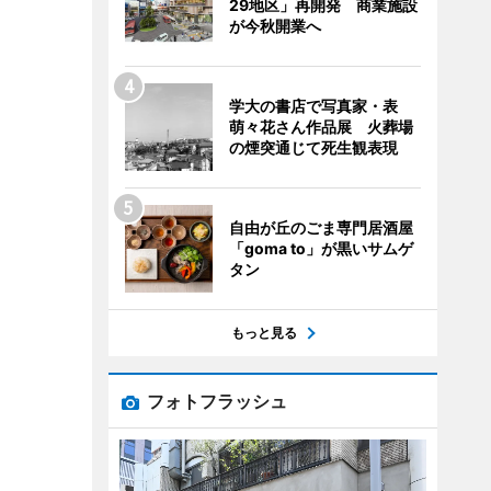
29地区」再開発 商業施設
が今秋開業へ
学大の書店で写真家・表
萌々花さん作品展 火葬場
の煙突通じて死生観表現
自由が丘のごま専門居酒屋
「goma to」が黒いサムゲ
タン
もっと見る
フォトフラッシュ