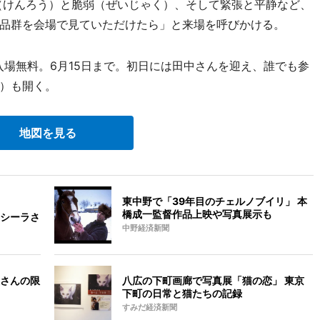
んろう）と脆弱（ぜいじゃく）、そして緊張と平静など、
品群を会場で見ていただけたら」と来場を呼びかける。
場無料。6月15日まで。初日には田中さんを迎え、誰でも参
～）も開く。
地図を見る
東中野で「39年目のチェルノブイリ」 本
橋成一監督作品上映や写真展示も
シーラさ
中野経済新聞
さんの限
八広の下町画廊で写真展「猫の恋」 東京
下町の日常と猫たちの記録
すみだ経済新聞