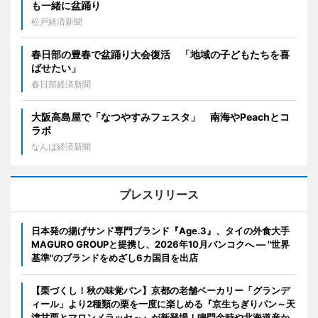
も一緒に盆踊り
松戸経済新聞
春日部の豊春で盆踊り大会復活 「地域の子どもたちを喜
ばせたい」
春日部経済新聞
大阪高島屋で「なつやすみフェスタ」 南海やPeachとコ
ラボ
なんば経済新聞
プレスリリース
日本発の揚げサンド専門ブランド『Age.3』、タイの外食大手
MAGURO GROUPと提携し、2026年10月バンコクへ ― "世界
基準"のブランドをめざし6カ国目を出店
【栗づくし！秋の味覚パン】京都の老舗ベーカリー「グランデ
ィール」より2種類の栗を一度に楽しめる『京生ちぎりパン～天
津甘栗とマロンメラッセ～』が新登場！鳴門金時や北海道産か