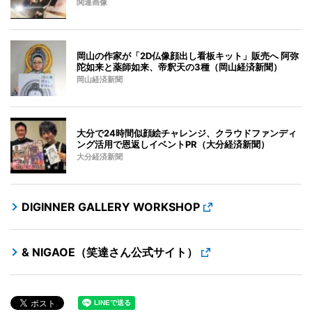
関連画像
岡山の作家が「2D仏像顔出し看板キット」販売へ 阿弥
陀如来と薬師如来、帝釈天の3種（岡山経済新聞）
岡山経済新聞
大分で24時間似顔絵チャレンジ、クラウドファンディ
ング活用で恩返しイベントPR（大分経済新聞）
大分経済新聞
DIGINNER GALLERY WORKSHOP
& NIGAOE（笑達さん公式サイト）