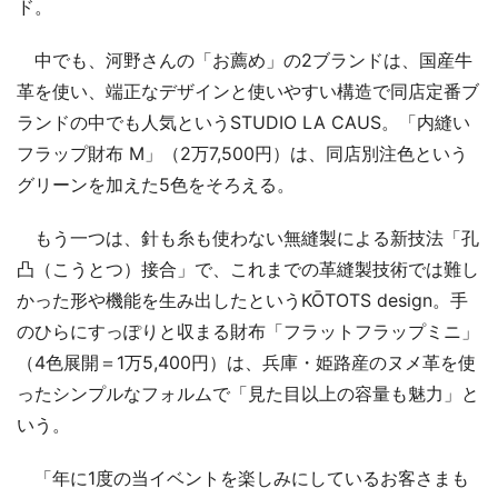
ド。
中でも、河野さんの「お薦め」の2ブランドは、国産牛
革を使い、端正なデザインと使いやすい構造で同店定番ブ
ランドの中でも人気というSTUDIO LA CAUS。「内縫い
フラップ財布 M」（2万7,500円）は、同店別注色という
グリーンを加えた5色をそろえる。
もう一つは、針も糸も使わない無縫製による新技法「孔
凸（こうとつ）接合」で、これまでの革縫製技術では難し
かった形や機能を生み出したというKŌTOTS design。手
のひらにすっぽりと収まる財布「フラットフラップミニ」
（4色展開＝1万5,400円）は、兵庫・姫路産のヌメ革を使
ったシンプルなフォルムで「見た目以上の容量も魅力」と
いう。
「年に1度の当イベントを楽しみにしているお客さまも