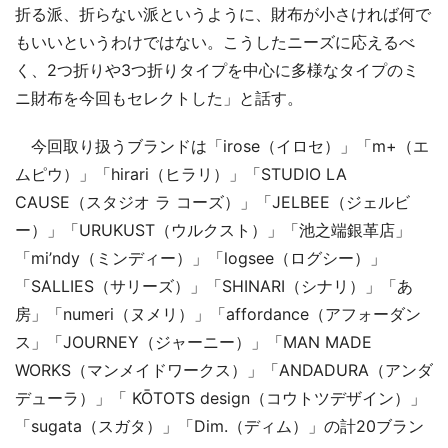
折る派、折らない派というように、財布が小さければ何で
もいいというわけではない。こうしたニーズに応えるべ
く、2つ折りや3つ折りタイプを中心に多様なタイプのミ
ニ財布を今回もセレクトした」と話す。
今回取り扱うブランドは「irose（イロセ）」「m+（エ
ムピウ）」「hirari（ヒラリ）」「STUDIO LA
CAUSE（スタジオ ラ コーズ）」「JELBEE（ジェルビ
ー）」「URUKUST（ウルクスト）」「池之端銀革店」
「mi’ndy（ミンディー）」「logsee（ログシー）」
「SALLIES（サリーズ）」「SHINARI（シナリ）」「あ
房」「numeri（ヌメリ）」「affordance（アフォーダン
ス」「JOURNEY（ジャーニー）」「MAN MADE
WORKS（マンメイドワークス）」「ANDADURA（アンダ
デューラ）」「 KŌTOTS design（コウトツデザイン）」
「sugata（スガタ）」「Dim.（ディム）」の計20ブラン