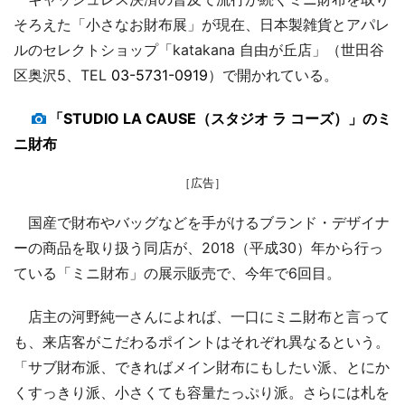
そろえた「小さなお財布展」が現在、日本製雑貨とアパレ
ルのセレクトショップ「katakana 自由が丘店」（世田谷
区奥沢5、TEL
03-5731-0919
）で開かれている。
「STUDIO LA CAUSE（スタジオ ラ コーズ）」のミ
ニ財布
［広告］
国産で財布やバッグなどを手がけるブランド・デザイナ
ーの商品を取り扱う同店が、2018（平成30）年から行っ
ている「ミニ財布」の展示販売で、今年で6回目。
店主の河野純一さんによれば、一口にミニ財布と言って
も、来店客がこだわるポイントはそれぞれ異なるという。
「サブ財布派、できればメイン財布にもしたい派、とにか
くすっきり派、小さくても容量たっぷり派。さらには札を