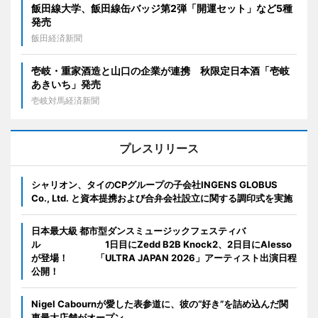
飯田線大学、飯田線缶バッジ第2弾「開運セット」など5種
発売
飯田経済新聞
壱岐・重家酒造と山口の企業が連携 秋限定日本酒「壱岐
あきいち」発売
壱岐対馬経済新聞
プレスリリース
シャリオン、タイのCPグループの子会社INGENS GLOBUS
Co., Ltd. と資本提携および合弁会社設立に関する調印式を実施
日本最大級 都市型ダンスミュージックフェスティバ
ル 1日目にZedd B2B Knock2、2日目にAlesso
が登場！ 「ULTRA JAPAN 2026」アーティスト出演日程
公開！
Nigel Cabournが愛した表参道に、彼の“好き”を詰め込んだ関
東最大店舗がオープン。