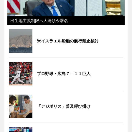
出生地主義制限へ大統領令署名
米イスラエル船舶の航行禁止検討
プロ野球・広島７―１１巨人
「デジポリス」普及呼び掛け