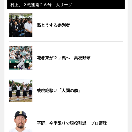
村上、２戦連発２６号 大リーグ
黙とうする参列者
花巻東が２回戦へ 高校野球
核廃絶願い「人間の鎖」
平野、今季限りで現役引退 プロ野球