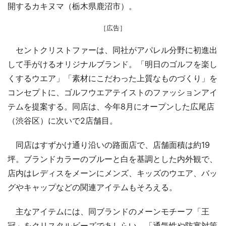
開するカキヌマ（栃木県鹿沼市）。
［広告］
セントクリストファーは、同社がアパレル分野に初進出
して手がけるオリジナルブランド。「明日のゴルフを楽し
くするウエア」「素材にこだわった上質なものづくり」を
コンセプトに、ゴルフウエアテイストのファッションアイ
テムを提案する。同店は、今年8月にオープンした広尾店
（渋谷区）に次いで2店舗目。
同店はすずかけ通り沿いの路面店で、店舗面積は約19
坪。ブランドカラーのブルーと白を基調とした内外観で、
店内はレディスをメーンにメンズ、キッズのウエア、バッ
グやキャップなどの関連アイテムもそろえる。
主なアイテムには、同ブランドのメーンモチーフ「王
冠」をクリスタルビーズであしらい、「通気性や防寒対策