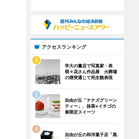
アクセスランキング
学大の書店で写真家・表
萌々花さん作品展 火葬場
の煙突通じて死生観表現
自由が丘「ナナズグリーン
ティー」、抹茶×イチゴの
春限定スイーツ
自由が丘の和洋菓子店「黒