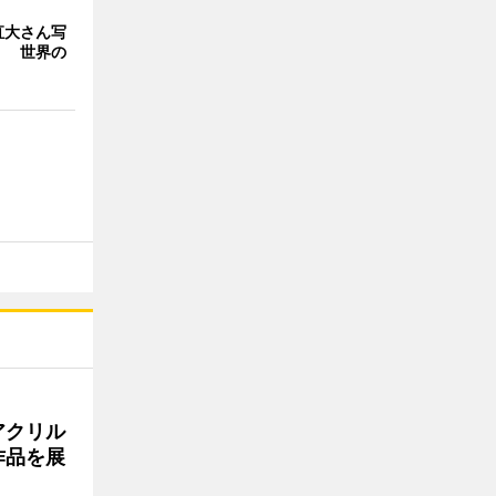
直大さん写
」 世界の
アクリル
作品を展