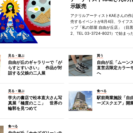
示販売
アクリルアーティストKAEさんの作
売するイベントが8月4日、ライフ
ップ「私の部屋 自由が丘店」（目
2、TEL 03-3724-8021）で始まっ
見る・遊ぶ
買う
自由が丘のギャラリーで「が
自由が丘「ムーン
らすとすいさい」 作品が対
直営店限定カラー
話する父娘の二人展
へ
見る・遊ぶ
食べる
学大の書店で松本直大さん写
駅前商業施設「自
真展「極度のここ」 世界の
ーズスクエア」開
輪郭を見つめて
食べる
自由が丘「ナナズグリーンテ