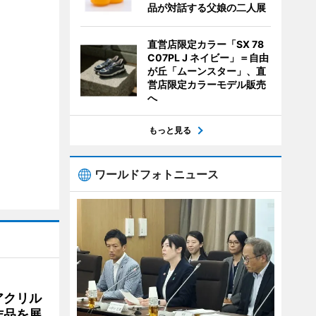
品が対話する父娘の二人展
直営店限定カラー「SX 78
C07PL J ネイビー」＝自由
が丘「ムーンスター」、直
営店限定カラーモデル販売
へ
もっと見る
ワールドフォトニュース
アクリル
作品を展