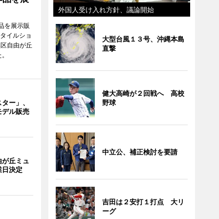
外国人受け入れ方針、議論開始
品を展示販
スタイルショ
大型台風１３号、沖縄本島
黒区自由が丘
直撃
た。
健大高崎が２回戦へ 高校
スター」、
野球
モデル販売
中立公、補正検討を要請
由が丘ミュ
業日決定
吉田は２安打１打点 大リ
ーグ