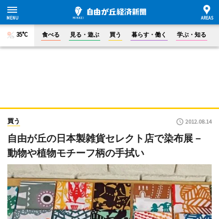
35°C
食べる
見る・遊ぶ
買う
暮らす・働く
学ぶ・知る
買う
2012.08.14
自由が丘の日本製雑貨セレクト店で染布展－
動物や植物モチーフ柄の手拭い