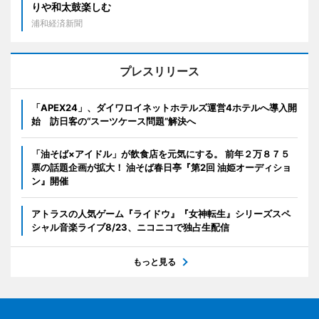
りや和太鼓楽しむ
浦和経済新聞
プレスリリース
「APEX24」、ダイワロイネットホテルズ運営4ホテルへ導入開
始 訪日客の“スーツケース問題”解決へ
「油そば×アイドル」が飲食店を元気にする。 前年２万８７５
票の話題企画が拡大！ 油そば春日亭『第2回 油姫オーディショ
ン』開催
アトラスの人気ゲーム『ライドウ』『女神転生』シリーズスペ
シャル音楽ライブ8/23、ニコニコで独占生配信
もっと見る