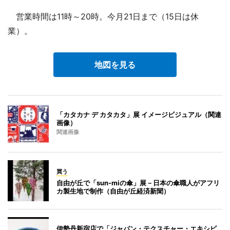
営業時間は11時～20時。今月21日まで（15日は休
業）。
地図を見る
「カタカナ デ カタカタ」展 イメージビジュアル（関連
画像）
関連画像
買う
自由が丘で「sun-miの傘」展－日本の傘職人がアフリ
カ製生地で制作（自由が丘経済新聞）
伊勢丹新宿店で「ジャパン・テクスチャー・エキシビ