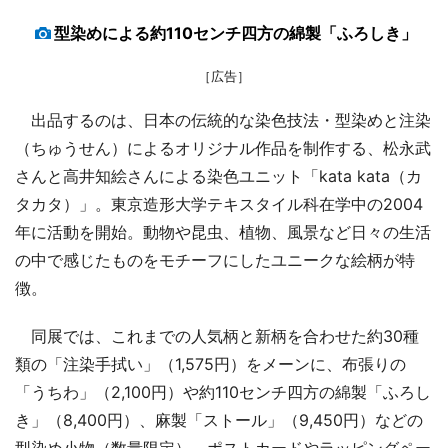
型染めによる約110センチ四方の綿製「ふろしき」
［広告］
出品するのは、日本の伝統的な染色技法・型染めと注染
（ちゅうせん）によるオリジナル作品を制作する、松永武
さんと高井知絵さんによる染色ユニット「kata kata（カ
タカタ）」。東京造形大学テキスタイル科在学中の2004
年に活動を開始。動物や昆虫、植物、風景など日々の生活
の中で感じたものをモチーフにしたユニークな絵柄が特
徴。
同展では、これまでの人気柄と新柄を合わせた約30種
類の「注染手拭い」（1,575円）をメーンに、布張りの
「うちわ」（2,100円）や約110センチ四方の綿製「ふろし
き」（8,400円）、麻製「ストール」（9,450円）などの
型染め小物（数量限定）、ポストカードやラッピングペー