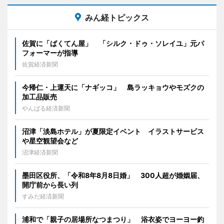
みん経トピックス
佐賀に「ばくてん屋」 「シルク・ドゥ・ソレイユ」元パ
フォーマーが指導
佐賀経済新聞
今帰仁・上運天に「ナギッコ」 島ラッキョウやモズクの
加工品販売
やんばる経済新聞
沼津「淡島ホテル」が夏限定イベント イラストサービス
や星空観望会など
沼津経済新聞
墨田区役所、「令和8年8月8日婚」 300人超が婚姻届、
開庁前から長い列
すみだ経済新聞
浦和で「親子の居場所なつまつり」 浴衣姿でヨーヨー釣