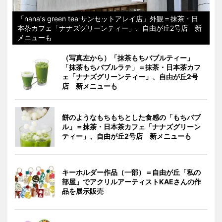
「nana's green tea サンセットアレイ店」外観＝抹茶・日
本茶カフェ「ナナズグリーンティー」、自由が丘2号店 新
メニューも
（写真左から）「抹茶もちバブルティー」
「抹茶もちバブルラテ」＝抹茶・日本茶カフ
ェ「ナナズグリーンティー」、自由が丘2号
店 新メニューも
餅のようなもちもちとした食感の「もちバブ
ル」＝抹茶・日本茶カフェ「ナナズグリーン
ティー」、自由が丘2号店 新メニューも
キーホルダー作品（一部）＝自由が丘「私の
部屋」でアクリルアーティストKAEさんの作
品を展示販売