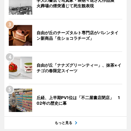
学大の書店で写真家・表萌々花さん作品展
火葬場の煙突通じて死生観表現
自由が丘のチーズタルト専門店がバレンタイ
ン新商品「生ショコラチーズ」
自由が丘「ナナズグリーンティー」、抹茶×イ
チゴの春限定スイーツ
丘経、上半期PV1位は「不二屋書店閉店」 1
02年の歴史に幕
もっと見る