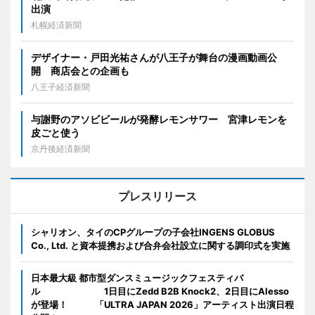
出演
札幌経済新聞
デザイナー・戸田光祐さんが八王子が舞台の漫画動画公
開 商店会との企画も
八王子経済新聞
与謝野のアソビビールが発酵レモンサワー 宮津レモンを
皮ごと使う
京丹後経済新聞
プレスリリース
シャリオン、タイのCPグループの子会社INGENS GLOBUS
Co., Ltd. と資本提携および合弁会社設立に関する調印式を実施
日本最大級 都市型ダンスミュージックフェスティバ
ル 1日目にZedd B2B Knock2、2日目にAlesso
が登場！ 「ULTRA JAPAN 2026」アーティスト出演日程