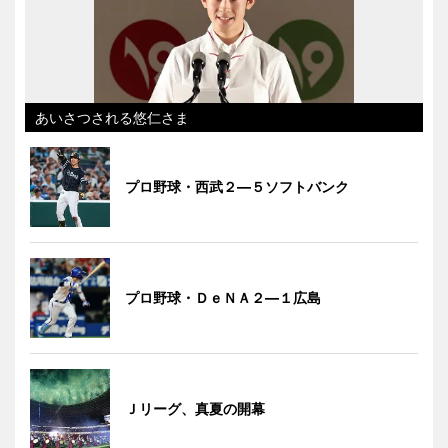
あいさつされる悠仁さま
プロ野球・西武２―５ソフトバンク
プロ野球・ＤｅＮＡ２―１広島
Ｊリーグ、真夏の開幕