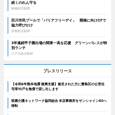
続くのれん守る
船橋経済新聞
田川市民プールで「バリアフリーデイ」 開催に向けCFで
協力呼びかけ
筑豊経済新聞
3年連続甲子園出場の関東一高を応援 グリーンパレスが特
別ランチ
江戸川経済新聞
プレスリリース
【令和8年熊本地震 復興支援】被災された方に豊島区の公営住
宅等10戸を無償で貸し出します
医療介護ネットワーク協同組合 本店事務所をサンシャイン60へ
移転