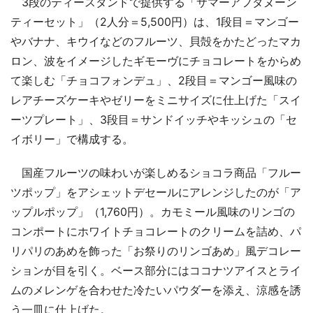
3段のティースタンドで提供する「サマーアフタヌーン
ティーセット」（2人分＝5,500円）は、1段目＝マンゴー
やバナナ、キウイなどのフルーツ、貝殻をかたどったマカ
ロン、波をイメージしたギモーヴにチョコレートをからめ
て楽しむ「チョコフォンデュ」、2段目＝マンゴー風味の
レアチーズケーキやゼリーをミニサイズに仕上げた「スイ
ーツプレート」、3段目＝サンドイッチやキッシュの「セ
イボリー」で構成する。
国産フルーツの味わいが楽しめるショコラ商品「フルー
ツポップ」をアシェットデセールにアレンジしたのが「ア
ップルポップ」（1,760円）。カモミール風味のリンゴの
コンポートにホワイトチョコレートのクリームを詰め、パ
リパリのあめを飾った「お祭りのリンゴあめ」風デコレー
ションが目を引く。ベース部分にはココナツアイスとライ
ムのメレンゲを合わせた冷たいパウダーを添え、涼感を誘
う一皿に仕上げた。