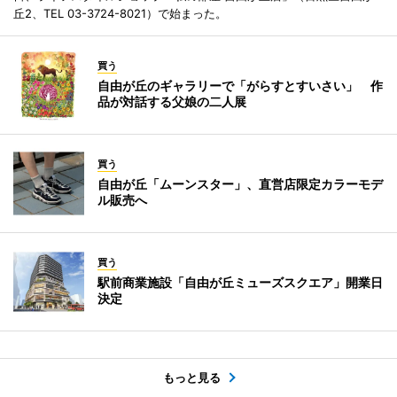
丘2、TEL 03-3724-8021）で始まった。
買う
自由が丘のギャラリーで「がらすとすいさい」 作
品が対話する父娘の二人展
買う
自由が丘「ムーンスター」、直営店限定カラーモデ
ル販売へ
買う
駅前商業施設「自由が丘ミューズスクエア」開業日
決定
もっと見る