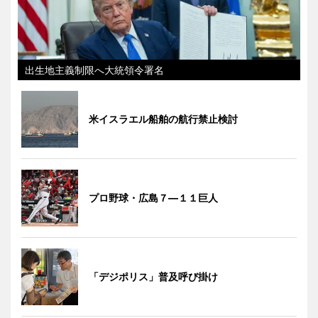
出生地主義制限へ大統領令署名
米イスラエル船舶の航行禁止検討
プロ野球・広島７―１１巨人
「デジポリス」普及呼び掛け