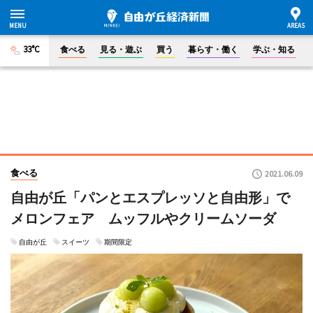
33°C
食べる
見る・遊ぶ
買う
暮らす・働く
学ぶ・知る
食べる
2021.06.09
自由が丘「パンとエスプレッソと自由形」で
メロンフェア ムッフルやクリームソーダ
自由が丘
スイーツ
期間限定