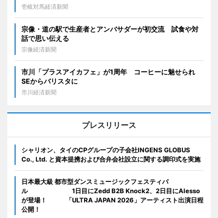
壱岐対馬経済新聞
宗像・道の駅で生産者とアンバサダーが初交流 試食や対
話で思い伝える
宗像経済新聞
市川「プラスアイカフェ」が1周年 コーヒーに魅せられ
SEからバリスタに
市川経済新聞
プレスリリース
シャリオン、タイのCPグループの子会社INGENS GLOBUS
Co., Ltd. と資本提携および合弁会社設立に関する調印式を実施
日本最大級 都市型ダンスミュージックフェスティバ
ル 1日目にZedd B2B Knock2、2日目にAlesso
が登場！ 「ULTRA JAPAN 2026」アーティスト出演日程
公開！