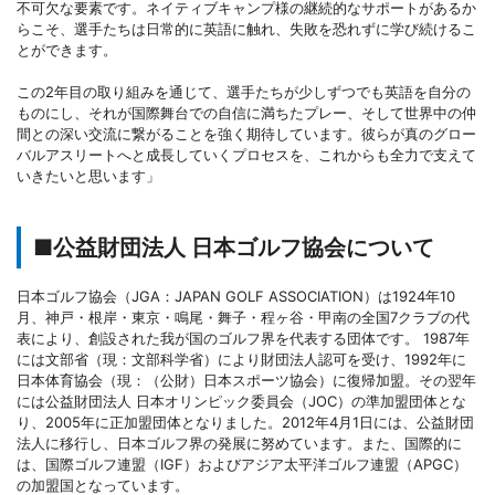
不可欠な要素です。ネイティブキャンプ様の継続的なサポートがあるか
らこそ、選手たちは日常的に英語に触れ、失敗を恐れずに学び続けるこ
とができます。
この2年目の取り組みを通じて、選手たちが少しずつでも英語を自分の
ものにし、それが国際舞台での自信に満ちたプレー、そして世界中の仲
間との深い交流に繋がることを強く期待しています。彼らが真のグロー
バルアスリートへと成長していくプロセスを、これからも全力で支えて
いきたいと思います」
■公益財団法人 日本ゴルフ協会について
日本ゴルフ協会（JGA：JAPAN GOLF ASSOCIATION）は1924年10
月、神戸・根岸・東京・鳴尾・舞子・程ヶ谷・甲南の全国7クラブの代
表により、創設された我が国のゴルフ界を代表する団体です。 1987年
には文部省（現：文部科学省）により財団法人認可を受け、1992年に
日本体育協会（現：（公財）日本スポーツ協会）に復帰加盟。その翌年
には公益財団法人 日本オリンピック委員会（JOC）の準加盟団体とな
り、2005年に正加盟団体となりました。2012年4月1日には、公益財団
法人に移行し、日本ゴルフ界の発展に努めています。また、国際的に
は、国際ゴルフ連盟（IGF）およびアジア太平洋ゴルフ連盟（APGC）
の加盟国となっています。