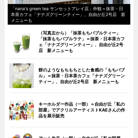
「nana's green tea サンセットアレイ店」外観＝抹茶・日
本茶カフェ「ナナズグリーンティー」、自由が丘2号店 新
メニューも
（写真左から）「抹茶もちバブルティー」
「抹茶もちバブルラテ」＝抹茶・日本茶カフ
ェ「ナナズグリーンティー」、自由が丘2号
店 新メニューも
餅のようなもちもちとした食感の「もちバブ
ル」＝抹茶・日本茶カフェ「ナナズグリーン
ティー」、自由が丘2号店 新メニューも
キーホルダー作品（一部）＝自由が丘「私の
部屋」でアクリルアーティストKAEさんの作
品を展示販売