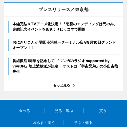
プレスリリース／東京都
本編完結＆TVアニメ化決定！「悪役のエンディングは死のみ」
完結記念イベントを8/9よりピッコマで開催
おにぎりこんが 羽田空港第一ターミナル店が8月10日グランド
オープン！！
番組復活1周年を記念して 『マンガのラジオ supported by
viviON』地上波放送が決定！ ゲストは『宇宙兄弟』の小山宙哉
先生
もっと見る
食べる
見る・遊ぶ
買う
暮らす・働く
学ぶ・知る