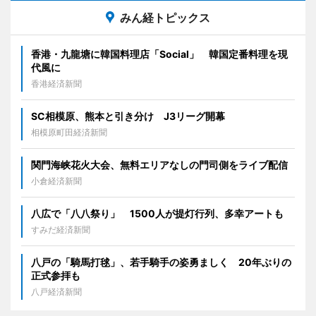
みん経トピックス
香港・九龍塘に韓国料理店「Social」 韓国定番料理を現
代風に
香港経済新聞
SC相模原、熊本と引き分け J3リーグ開幕
相模原町田経済新聞
関門海峡花火大会、無料エリアなしの門司側をライブ配信
小倉経済新聞
八広で「八八祭り」 1500人が提灯行列、多幸アートも
すみだ経済新聞
八戸の「騎馬打毬」、若手騎手の姿勇ましく 20年ぶりの
正式参拝も
八戸経済新聞