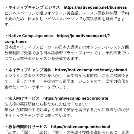
・ネイティブキャンプ ビジネス
https://nativecamp.net/business
ビジネスパーソンが選ぶオンライン英会話。レッスン回数無制限・予約
不要のため、日頃忙しいビジネスパーソンでも英語学習を継続できま
す。
・Native Camp Japanese
https://ja.nativecamp.net/?
cc=prtimes
日本語ネイティブスピーカーの日本人講師とのオンラインレッスンが回
数無制限で受講できる日本語学習プラットフォームです。予約不要でい
つでも日本語会話レッスンを受講できます。
・ネイティブキャンプ留学
https://nativecamp.net/study_abroad
オンライン英会話の強みを活かし、留学前から渡航後、さらに帰国後ま
で、一貫したサポートを提供する留学エージェントです。語学力強化を
含めたトータルサポートを行います。
・法人向けサービス
https://nativecamp.net/corporate
法人様の英語研修なら私たちにお任せください。
限られた時間の中で効率よく最速で英語を習得するために最適な環境が
ネイティブキャンプには整っています。
・教育機関向けサービス
https://nativecamp.net/school
「話す」「聞く」「読む」「書く」の英語４技能を高めるために、最適