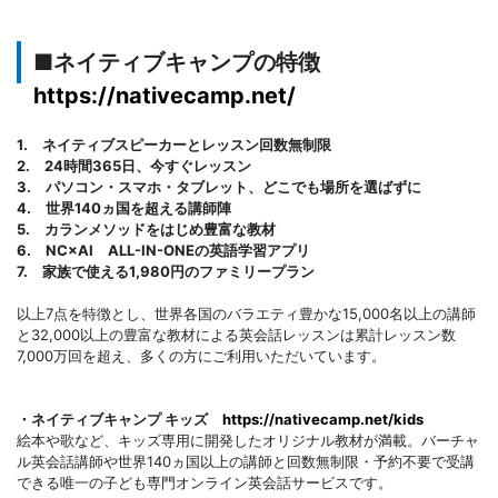
■ネイティブキャンプの特徴
https://nativecamp.net/
1. ネイティブスピーカーとレッスン回数無制限
2. 24時間365日、今すぐレッスン
3. パソコン・スマホ・タブレット、どこでも場所を選ばずに
4. 世界140ヵ国を超える講師陣
5. カランメソッドをはじめ豊富な教材
6. NC×AI ALL-IN-ONEの英語学習アプリ
7. 家族で使える1,980円のファミリープラン
以上7点を特徴とし、世界各国のバラエティ豊かな15,000名以上の講師
と32,000以上の豊富な教材による英会話レッスンは累計レッスン数
7,000万回を超え、多くの方にご利用いただいています。
・ネイティブキャンプ キッズ
https://nativecamp.net/kids
絵本や歌など、キッズ専用に開発したオリジナル教材が満載。バーチャ
ル英会話講師や世界140ヵ国以上の講師と回数無制限・予約不要で受講
できる唯一の子ども専門オンライン英会話サービスです。