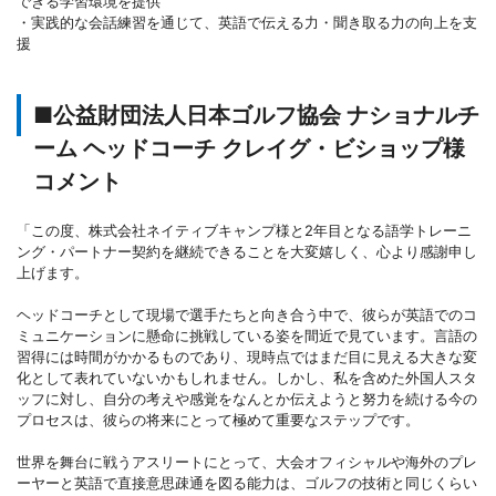
できる学習環境を提供
・実践的な会話練習を通じて、英語で伝える力・聞き取る力の向上を支
援
■公益財団法人日本ゴルフ協会 ナショナルチ
ーム ヘッドコーチ クレイグ・ビショップ様
コメント
「この度、株式会社ネイティブキャンプ様と2年目となる語学トレーニ
ング・パートナー契約を継続できることを大変嬉しく、心より感謝申し
上げます。
ヘッドコーチとして現場で選手たちと向き合う中で、彼らが英語でのコ
ミュニケーションに懸命に挑戦している姿を間近で見ています。言語の
習得には時間がかかるものであり、現時点ではまだ目に見える大きな変
化として表れていないかもしれません。しかし、私を含めた外国人スタ
ッフに対し、自分の考えや感覚をなんとか伝えようと努力を続ける今の
プロセスは、彼らの将来にとって極めて重要なステップです。
世界を舞台に戦うアスリートにとって、大会オフィシャルや海外のプレ
ーヤーと英語で直接意思疎通を図る能力は、ゴルフの技術と同じくらい