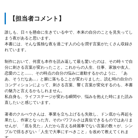
【担当者コメント】
誰しも、日々を懸命に生きている中で、本来の自分のことを見失ってし
まう夜があると思います。
本書には、そんな孤独な夜を過ごす人の心を潤す言葉がたくさん収録さ
れています。
制作において、何度も本作を読み返して最も驚いたのは、その時々で自
分に刺さる言葉が変わったこと。これからの人生、仕事、家族や友人、
恋愛のこと……、その時点の自分の悩みに連動するかのように、「あ
あ、そうだなあ…」と腑に落ちることが変わりました。読む時の自分の
コンディションによって、刺さる言葉、響く言葉が変化するのも、本書
の魅力と言えるかもしれません。
私自身も、ライフステージが変わる瞬間や、悩みを抱えた時にまた読み
直したいと感じています。
著者のクルべウさんは、事業を立ち上げるも失敗し、ドン底から再起を
果たし、作家となった方。そのパワフルさは真似できるものではありま
せんが、「底を見た」人だから言える綺麗事でない言葉の数々が、シン
プルで揺るぎない「人生で大事にすべきこと」を改めて教えてくれま
す。