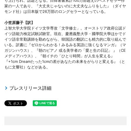
り上げられ、話題となる。日韓著書累計100万部超えのベストセラー作
家の一人であり、『大丈夫じゃないのに大丈夫なふりをした』（ダイヤ
モンド社）は日本版で26万部のロングセラーとなっている。
小笠原藤子【訳】
上智大学大学院ドイツ文学専攻「文学修士」。オーストリア政府公認ド
イツ語能力検定試験試験官。現在、慶應義塾大学・國學院大學ほかでド
イツ語非常勤講師を勤めながら、韓国語の翻訳にも精力的に取り組んで
いる。訳書に『ゼロからわかる！みるみる英語に強くなるマンガ』（マ
ガジンハウス）、『朝のピアノ 或る美学者の「愛と生の日記」 』（CE
メディアハウス）、『朝イチの「ひとり時間」が人生を変える』
『+1cm Dreamたった1cmの差があなたの未来をがらりと変える』（と
もに文響社）などがある。
プレスリリース詳細