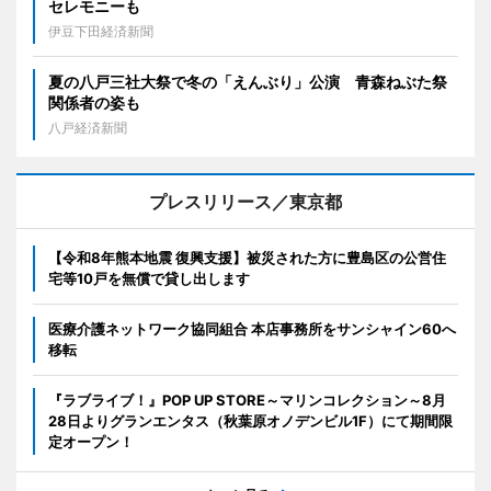
セレモニーも
伊豆下田経済新聞
夏の八戸三社大祭で冬の「えんぶり」公演 青森ねぶた祭
関係者の姿も
八戸経済新聞
プレスリリース／東京都
【令和8年熊本地震 復興支援】被災された方に豊島区の公営住
宅等10戸を無償で貸し出します
医療介護ネットワーク協同組合 本店事務所をサンシャイン60へ
移転
『ラブライブ！』POP UP STORE～マリンコレクション～8月
28日よりグランエンタス（秋葉原オノデンビル1F）にて期間限
定オープン！