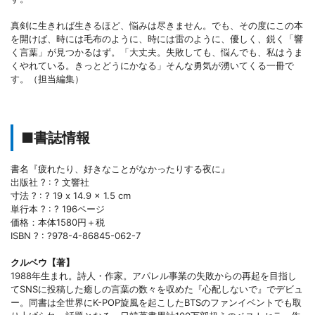
真剣に生きれば生きるほど、悩みは尽きません。でも、その度にこの本
を開けば、時には毛布のように、時には雷のように、優しく、鋭く「響
く言葉」が見つかるはず。「大丈夫。失敗しても、悩んでも、私はうま
くやれている。きっとどうにかなる」そんな勇気が湧いてくる一冊で
す。（担当編集）
■書誌情報
書名『疲れたり、好きなことがなかったりする夜に』
出版社 ? : ? 文響社
寸法 ? : ? 19 x 14.9 x 1.5 cm
単行本 ? : ? 196ページ
価格：本体1580円＋税
ISBN ? : ?978-4-86845-062-7
クルベウ【著】
1988年生まれ。詩人・作家。アパレル事業の失敗からの再起を目指し
てSNSに投稿した癒しの言葉の数々を収めた『心配しないで』でデビュ
ー。同書は全世界にK-POP旋風を起こしたBTSのファンイベントでも取