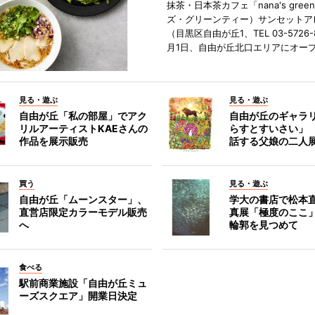
抹茶・日本茶カフェ「nana's green
ズ・グリーンティー）サンセットア
（目黒区自由が丘1、TEL 03-5726-
月1日、自由が丘北口エリアにオー
見る・遊ぶ
見る・遊ぶ
自由が丘「私の部屋」でアク
自由が丘のギャラ
リルアーティストKAEさんの
らすとすいさい」
作品を展示販売
話する父娘の二人
買う
見る・遊ぶ
自由が丘「ムーンスター」、
学大の書店で松本
直営店限定カラーモデル販売
真展「極度のここ
へ
輪郭を見つめて
食べる
駅前商業施設「自由が丘ミュ
ーズスクエア」開業日決定