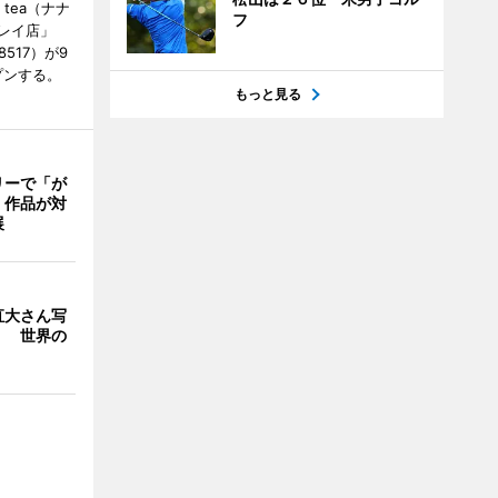
 tea（ナナ
フ
レイ店」
8517）が9
プンする。
もっと見る
リーで「が
 作品が対
展
直大さん写
」 世界の