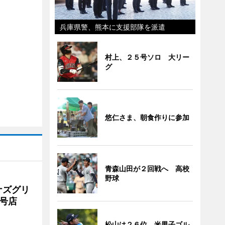
兵庫県警、熊本に支援部隊を派遣
村上、２５号ソロ 大リー
グ
悠仁さま、朝食作りに参加
青森山田が２回戦へ 高校
野球
ナズグリ
2号店
松山は２６位 米男子ゴル