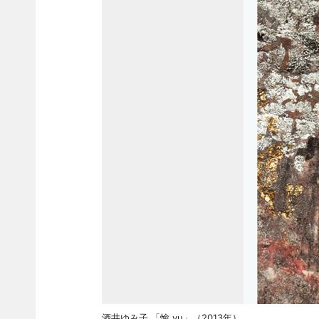
酒井ゆみ子 「愉 yu」（2013年）