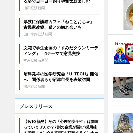
衣姿でヨーヨー釣りや和太鼓楽しむ
浦和経済新聞
厚狭に保護猫カフェ「ねことおちゃ」
古民家改築、猫との触れ合いも
山口宇部経済新聞
文花で学生企画の「すみだタウンミーテ
ィング」 4テーマで意見交換
すみだ経済新聞
沼津発祥の医学研究会「U-TECH」開催
へ 関係者らが沼津市長を表敬訪問
沼津経済新聞
プレスリリース
【9/10 福島】その「心理的安全性」は間違
っていませんか？7割の企業が悩む“採用後
の定着・メンタル不調”を打破するインナー