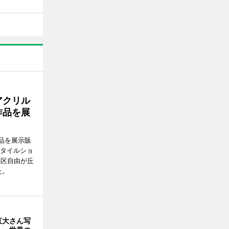
アクリル
作品を展
品を展示販
スタイルショ
黒区自由が丘
た。
直大さん写