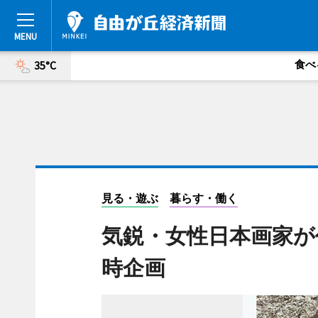
食べ
35°C
見る・遊ぶ
暮らす・働く
気鋭・女性日本画家が
時企画