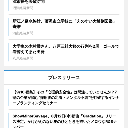
津市長を表敬訪問
沼津経済新聞
新江ノ島水族館、藤沢市立学校に「えのすい大解剖図鑑」
寄贈
湘南経済新聞
大学生の木村栞さん、八戸三社大祭の行列を2周 ゴールで
着替えてまた出発
八戸経済新聞
プレスリリース
【9/10 福島】その「心理的安全性」は間違っていませんか？7
割の企業が悩む“採用後の定着・メンタル不調”を打破するインナ
ーブランディングセミナー
ShowMinorSavage、8月12日(水)新曲「Gradation」リリー
ス決定。かけがえのない夏のひとときを描いたメロウなR&Bナ
ンバー