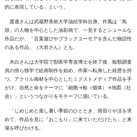
的に表現している」という。
渡邊さんは武蔵野美術大学油絵学科出身。作風は「鳥
頭」の人物を中心とした油彩画で、一見するとシュールな
作品だが、「言葉遊びやブラックユーモアを含んだ物語性
のある作品」（大岩さん）とも。
木白さんは大学院で獣医学専攻博士を終了後、鯨類調査
員の傍ら独学で絵画制作を始め、作家へ転身した経歴を持
つ。アクリル画材を中心としたミクストメディア作品を手
がけ、自然と命をテーマに「細胞→鯨（個体）→地図（社
会）」というつながりをモチーフに描いている。
「じめじめと蒸し暑い季節のひととき、雨宿りや涼を求
めて、作品を見に『おこもり』に来ていただけたら」と来
場を呼びかける。