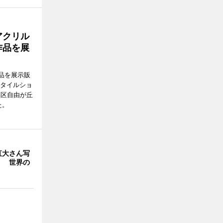
アクリル
作品を展
品を展示販
スタイルショ
黒区自由が丘
た。
直大さん写
」 世界の