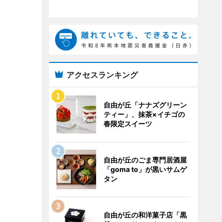
アクセスランキング
自由が丘「ナナズグリーン
ティー」、抹茶×イチゴの
春限定スイーツ
自由が丘のごま専門居酒屋
「goma to」が黒いサムゲ
タン
自由が丘の和洋菓子店「黒