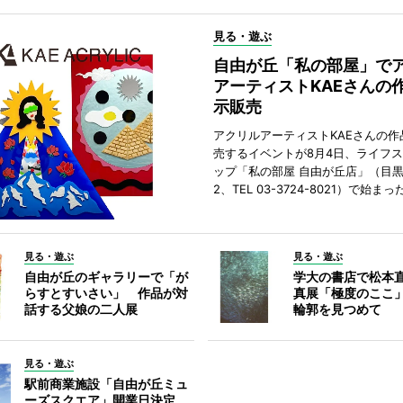
見る・遊ぶ
自由が丘「私の部屋」で
アーティストKAEさんの
示販売
アクリルアーティストKAEさんの作
売するイベントが8月4日、ライフ
ップ「私の部屋 自由が丘店」（目
2、TEL 03-3724-8021）で始まっ
見る・遊ぶ
見る・遊ぶ
自由が丘のギャラリーで「が
学大の書店で松本
らすとすいさい」 作品が対
真展「極度のここ
話する父娘の二人展
輪郭を見つめて
見る・遊ぶ
駅前商業施設「自由が丘ミュ
ーズスクエア」開業日決定