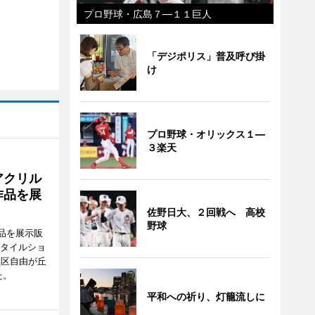
プロ野球・広島７―１１巨人
「デジポリス」普及呼び掛
け
プロ野球・オリックス１―
３楽天
アクリル
作品を展
佐野日大、２回戦へ 高校
野球
品を展示販
スタイルショ
黒区自由が丘
た。
平和への祈り、灯籠流しに