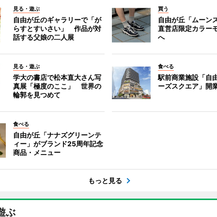
見る・遊ぶ
買う
自由が丘のギャラリーで「が
自由が丘「ムーン
らすとすいさい」 作品が対
直営店限定カラー
話する父娘の二人展
へ
見る・遊ぶ
食べる
学大の書店で松本直大さん写
駅前商業施設「自
真展「極度のここ」 世界の
ーズスクエア」開
輪郭を見つめて
食べる
自由が丘「ナナズグリーンテ
ィー」がブランド25周年記念
商品・メニュー
もっと見る
遊ぶ