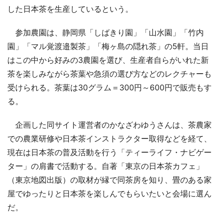
した日本茶を生産しているという。
参加農園は、静岡県「しばきり園」「山水園」「竹内
園」「マル覚渡邉製茶」「梅ヶ島の隠れ茶」の5軒。当日
はこの中から好みの3農園を選び、生産者自らがいれた新
茶を楽しみながら茶葉や急須の選び方などのレクチャーも
受けられる。茶葉は30グラム＝300円～600円で販売もす
る。
企画した同サイト運営者のかなざわゆうさんは、茶農家
での農業研修や日本茶インストラクター取得などを経て、
現在は日本茶の普及活動を行う「ティーライフ・ナビゲー
ター」の肩書で活動する。自著「東京の日本茶カフェ」
（東京地図出版）の取材が縁で同茶房を知り、畳のある家
屋でゆったりと日本茶を楽しんでもらいたいと会場に選ん
だ。