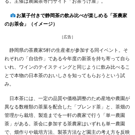
る。主催は農園茶専門サイト「お茶うけ屋」。
お菓子付きで静岡茶の飲み比べが楽しめる「茶農家
のお茶会」（イメージ）
［広告］
静岡県の茶農家5軒の生産者が参加する同イベント。そ
れぞれの「自信作」である今年度の新茶を持ち寄って自ら
いれ、ワインのテイスティングと同じように飲み比べるこ
とで本物の日本茶のおいしさを知ってもらおうという試
み。
日本茶には、一定の品質や価格調整のため産地や農園が
異なる数種類の茶葉を配合した「ブレンド茶」と、茶畑の
管理から栽培、製造までを一軒の農家で行う「単一農園
茶」がある。茶会に参加する茶農家はいずれも単一農園
で、畑作りや栽培方法、製茶方法など園主の考え方を反映