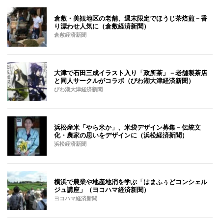
倉敷・美観地区の老舗、週末限定でほうじ茶焙煎－香
り漂わせ人気に（倉敷経済新聞）
倉敷経済新聞
大津で石田三成イラスト入り「政所茶」－老舗製茶店
と同人サークルがコラボ（びわ湖大津経済新聞）
びわ湖大津経済新聞
浜松産米「やら米か」、米袋デザイン募集－伝統文
化・農家の思いをデザインに（浜松経済新聞）
浜松経済新聞
横浜で農業や地産地消を学ぶ「はまふぅどコンシェル
ジュ講座」（ヨコハマ経済新聞）
ヨコハマ経済新聞