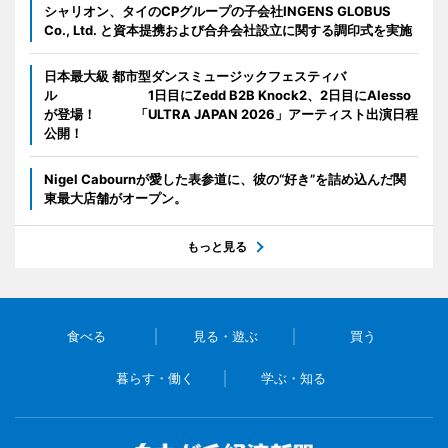
シャリオン、タイのCPグループの子会社INGENS GLOBUS
Co., Ltd. と資本提携および合弁会社設立に関する調印式を実施
日本最大級 都市型ダンスミュージックフェスティバ
ル 1日目にZedd B2B Knock2、2日目にAlesso
が登場！ 「ULTRA JAPAN 2026」アーティスト出演日程
公開！
Nigel Cabournが愛した表参道に、彼の“好き”を詰め込んだ関
東最大店舗がオープン。
もっと見る
食べる
見る・遊ぶ
買う
暮らす・働く
学ぶ・知る