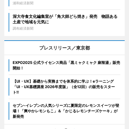
浦和経済新聞
深大寺食文化編集室が「角大師どら焼き」発売 物語ある
土産で地域を元気に
調布経済新聞
プレスリリース／東京都
EXPO2025 公式ライセンス商品「黒ミャクミャク 麻辣湯」販売
開始！
【UI・UX】基礎から実務までを体系的に学ぶ！eラーニング
「UI・UX基礎講座 2026年度版」（全12回）の販売をスター
ト!!
セブン‐イレブンの人気シリーズに夏限定のレモンスイーツが登
場！「爽やかレモンもこ」＆「かじるレモンチーズケーキ」が
新発売