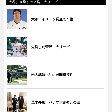
大谷、今季初の２発 大リーグ
大谷、イメージ調査で１位
先発した菅野 大リーグ
米大統領ヘリに民間機接近
茂木外相、パナマ大統領と会談