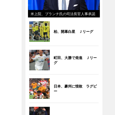
米上院、ブランチ氏の司法長官人事承認
柏、開幕白星 Ｊリーグ
町田、大勝で発進 Ｊリー
グ
日本、豪州に惜敗 ラグビ
ー