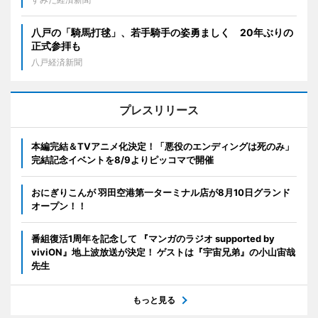
八戸の「騎馬打毬」、若手騎手の姿勇ましく 20年ぶりの
正式参拝も
八戸経済新聞
プレスリリース
本編完結＆TVアニメ化決定！「悪役のエンディングは死のみ」
完結記念イベントを8/9よりピッコマで開催
おにぎりこんが 羽田空港第一ターミナル店が8月10日グランド
オープン！！
番組復活1周年を記念して 『マンガのラジオ supported by
viviON』地上波放送が決定！ ゲストは『宇宙兄弟』の小山宙哉
先生
もっと見る