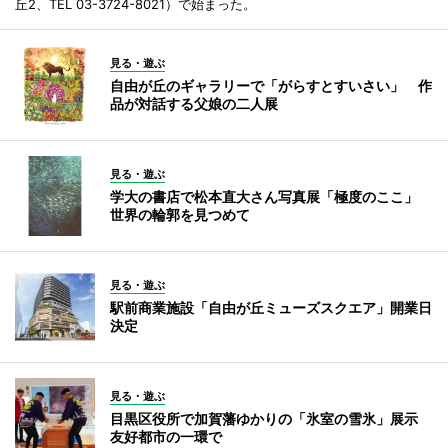
丘2、TEL 03-3724-8021）で始まった。
見る・遊ぶ
自由が丘のギャラリーで「がらすとすいさい」 作
品が対話する父娘の二人展
見る・遊ぶ
学大の書店で松本直大さん写真展「極度のここ」
世界の輪郭を見つめて
見る・遊ぶ
駅前商業施設「自由が丘ミューズスクエア」開業日
決定
見る・遊ぶ
目黒区役所で加賀藩ゆかりの「氷室の雪氷」展示
友好都市の一環で