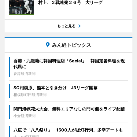
村上、２戦連発２６号 大リーグ
もっと見る
みん経トピックス
香港・九龍塘に韓国料理店「Social」 韓国定番料理を現
代風に
香港経済新聞
SC相模原、熊本と引き分け J3リーグ開幕
相模原町田経済新聞
関門海峡花火大会、無料エリアなしの門司側をライブ配信
小倉経済新聞
八広で「八八祭り」 1500人が提灯行列、多幸アートも
すみだ経済新聞