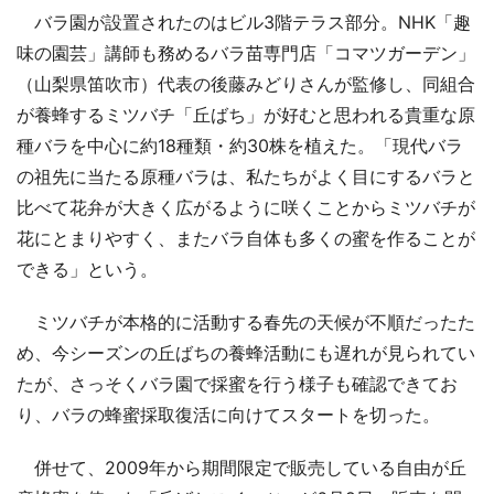
バラ園が設置されたのはビル3階テラス部分。NHK「趣
味の園芸」講師も務めるバラ苗専門店「コマツガーデン」
（山梨県笛吹市）代表の後藤みどりさんが監修し、同組合
が養蜂するミツバチ「丘ばち」が好むと思われる貴重な原
種バラを中心に約18種類・約30株を植えた。「現代バラ
の祖先に当たる原種バラは、私たちがよく目にするバラと
比べて花弁が大きく広がるように咲くことからミツバチが
花にとまりやすく、またバラ自体も多くの蜜を作ることが
できる」という。
ミツバチが本格的に活動する春先の天候が不順だったた
め、今シーズンの丘ばちの養蜂活動にも遅れが見られてい
たが、さっそくバラ園で採蜜を行う様子も確認できてお
り、バラの蜂蜜採取復活に向けてスタートを切った。
併せて、2009年から期間限定で販売している自由が丘