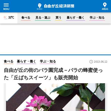
33°C
食べる
見る・遊ぶ
買う
暮らす・働く
学ぶ・知る
食べる
暮らす・働く
学ぶ・知る
2013.06.12
自由が丘の街のバラ園完成－バラの蜂蜜使っ
た「丘ばちスイーツ」も販売開始