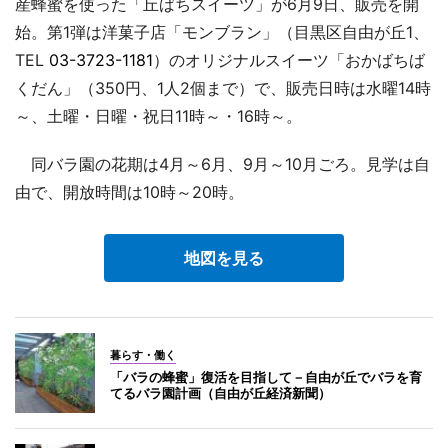
産蜂蜜を使った「丘ばちスイーツ」が6月9日、販売を開
始。第1弾は洋菓子店「モンブラン」（目黒区自由が丘1、
TEL
03-3723-1181
）のオリジナルスイーツ「おかばちば
くだん」（350円、1人2個まで）で、販売日時は水曜14時
～、土曜・日曜・祝日11時～・16時～。
同バラ園の花期は4月～6月、9月～10月ごろ。見学は自
由で、開放時間は10時～20時。
地図を見る
暮らす・働く
「バラの蜂蜜」復活を目指して－自由が丘でバラを育
てるバラ園計画（自由が丘経済新聞）