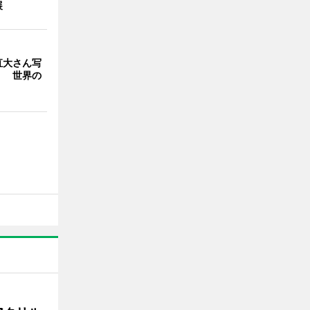
展
直大さん写
」 世界の