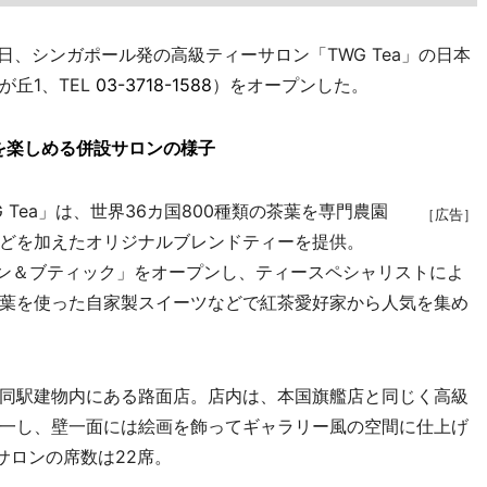
、シンガポール発の高級ティーサロン「TWG Tea」の日本
が丘1、TEL
03-3718-1588
）をオープンした。
を楽しめる併設サロンの様子
Tea」は、世界36カ国800種類の茶葉を専門農園
［広告］
どを加えたオリジナルブレンドティーを提供。
aサロン＆ブティック」をオープンし、ティースペシャリストによ
葉を使った自家製スイーツなどで紅茶愛好家から人気を集め
同駅建物内にある路面店。店内は、本国旗艦店と同じく高級
一し、壁一面には絵画を飾ってギャラリー風の空間に仕上げ
サロンの席数は22席。