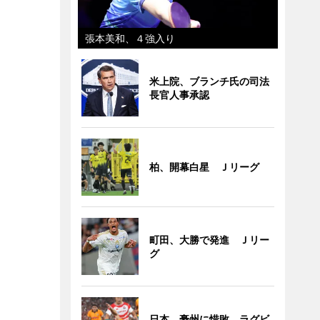
張本美和、４強入り
米上院、ブランチ氏の司法
長官人事承認
柏、開幕白星 Ｊリーグ
町田、大勝で発進 Ｊリー
グ
日本、豪州に惜敗 ラグビ