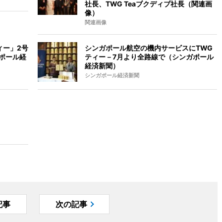
社長、TWG Teaブクディブ社長（関連画
像）
関連画像
ィー」2号
シンガポール航空の機内サービスにTWG
ポール経
ティー－7月より全路線で（シンガポール
経済新聞）
シンガポール経済新聞
記事
次の記事