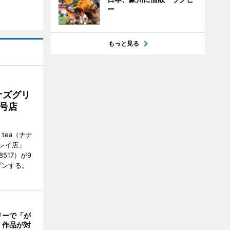
ー
もっと見る
ナズグリ
2号店
 tea（ナナ
レイ店」
8517）が9
プンする。
リーで「が
 作品が対