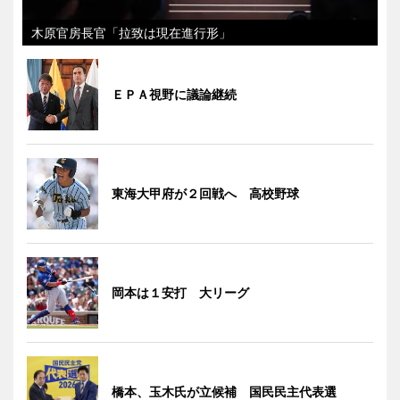
木原官房長官「拉致は現在進行形」
ＥＰＡ視野に議論継続
東海大甲府が２回戦へ 高校野球
岡本は１安打 大リーグ
橋本、玉木氏が立候補 国民民主代表選