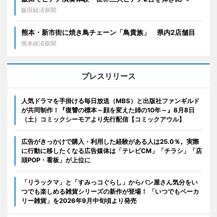
飯田経済新聞
熊本・新市街に焼き鳥チェーン「鳥貴族」 県内2店舗目
熊本経済新聞
プレスリリース
人気ドラマを手掛ける毎日放送（MBS）と出版社ファンギルド
が共同制作！『復讐の標本～顔を変えた姉の10年～』8月8日
（土）コミックシーモアより先行配信【コミックアウル】
広告がきっかけで購入・利用した経験がある人は25.0％。実際
に行動に移したくなる広告媒体は「テレビCM」「チラシ」「店
頭POP・看板」が上位に
「リラックマ」と「すみっコぐらし」からパン屋さん気分をい
つでも楽しめる雑貨シリーズの新作が登場！ 「いつでもベーカ
リー雑貨」を2026年9月中旬頃より発売