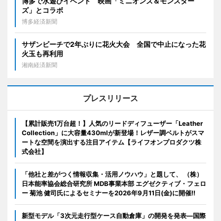
博多で水遊びイベント 映画「ミニオンズ＆モンスター
ズ」とコラボ
博多経済新聞
サザンビーチで2年ぶりに花火大会 全国で中止になった花
火玉も再利用
湘南経済新聞
プレスリリース
【累計販売1万台超！】人気のリードディフューザー「Leather
Collection」に大容量430mlが新登場！レザー調ベルトがスマ
ートな空間を演出する注目アイテム【ライフオンプロダクツ株
式会社】
「他社と差がつく情報収集・活用ノウハウ」と題して、 （株）
日本能率協会総合研究所 MDB事業本部 エグゼクティブ・フェロ
ー 菊池 健司氏によるセミナーを2026年9月11日(金)に開催!!
新型モデル「3次元走行型ケース自動倉庫」の開発を発表―国際