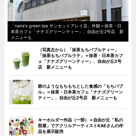
「nana's green tea サンセットアレイ店」外観＝抹茶・日
本茶カフェ「ナナズグリーンティー」、自由が丘2号店 新
メニューも
（写真左から）「抹茶もちバブルティー」
「抹茶もちバブルラテ」＝抹茶・日本茶カフ
ェ「ナナズグリーンティー」、自由が丘2号
店 新メニューも
餅のようなもちもちとした食感の「もちバブ
ル」＝抹茶・日本茶カフェ「ナナズグリーン
ティー」、自由が丘2号店 新メニューも
キーホルダー作品（一部）＝自由が丘「私の
部屋」でアクリルアーティストKAEさんの作
品を展示販売