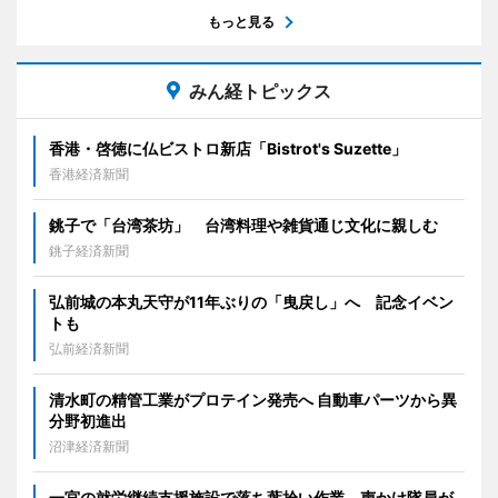
もっと見る
みん経トピックス
香港・啓徳に仏ビストロ新店「Bistrot's Suzette」
香港経済新聞
銚子で「台湾茶坊」 台湾料理や雑貨通じ文化に親しむ
銚子経済新聞
弘前城の本丸天守が11年ぶりの「曳戻し」へ 記念イベン
トも
弘前経済新聞
清水町の精管工業がプロテイン発売へ 自動車パーツから異
分野初進出
沼津経済新聞
一宮の就労継続支援施設で落ち葉拾い作業 声かけ隊員が