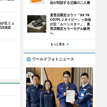
品が対話する父娘の二人展
直営店限定カラー「SX 78
C07PL J ネイビー」＝自由
由が丘ミュ
が丘「ムーンスター」、直
業日決定
営店限定カラーモデル販売
へ
もっと見る
ワールドフォトニュース