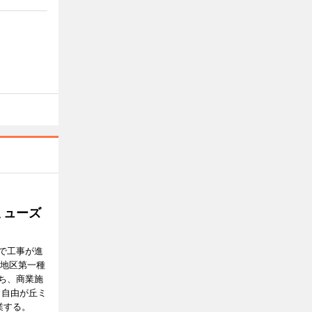
ミューズ
で工事が進
番地区第一種
ち、商業施
E（自由が丘ミ
業する。