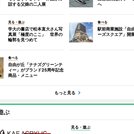
話する父娘の二人展
へ
見る・遊ぶ
食べる
学大の書店で松本直大さん写
駅前商業施設「自
真展「極度のここ」 世界の
ーズスクエア」開
輪郭を見つめて
食べる
自由が丘「ナナズグリーンテ
ィー」がブランド25周年記念
商品・メニュー
もっと見る
遊ぶ
見る・遊ぶ