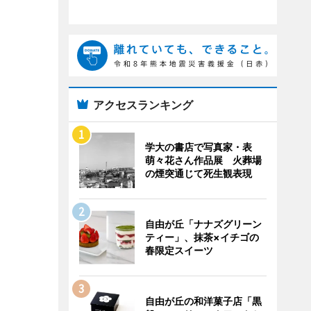
アクセスランキング
学大の書店で写真家・表
萌々花さん作品展 火葬場
の煙突通じて死生観表現
自由が丘「ナナズグリーン
ティー」、抹茶×イチゴの
春限定スイーツ
自由が丘の和洋菓子店「黒