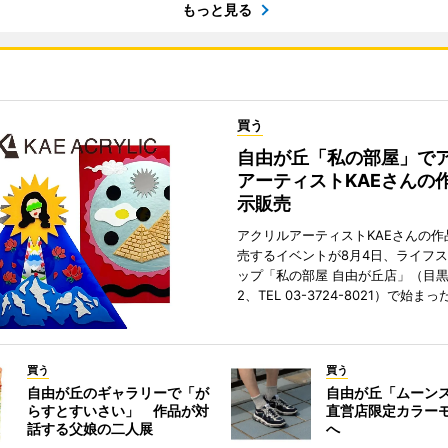
もっと見る
買う
自由が丘「私の部屋」で
アーティストKAEさんの
示販売
アクリルアーティストKAEさんの作
売するイベントが8月4日、ライフ
ップ「私の部屋 自由が丘店」（目
2、TEL 03-3724-8021）で始まっ
買う
買う
自由が丘のギャラリーで「が
自由が丘「ムーン
らすとすいさい」 作品が対
直営店限定カラー
話する父娘の二人展
へ