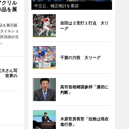
アクリル
中立公、補正検討を要請
作品を展
吉田は２安打１打点 大リ
品を展示販
ーグ
スタイルショ
黒区自由が丘
た。
千賀の力投 大リーグ
直大さん写
」 世界の
高市首相靖国参拝「適切に
判断」
木原官房長官「拉致は現在
進行形」