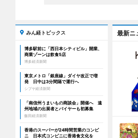
みん経トピックス
最新ニ
博多駅前に「西日本シティビル」開業、
商業ゾーンは飲食5店
博多経済新聞
東京メトロ「銀座線」ダイヤ改正で増
発 日中は3分間隔で運行へ
シブヤ経済新聞
「南信州うまいもの商談会」開催へ 遠
州地域の出展者とバイヤーも初募集
飯田経済新聞
香港のスーパーが24時間営業のコンビ
ニ 日本式コンビニに香港食文化を