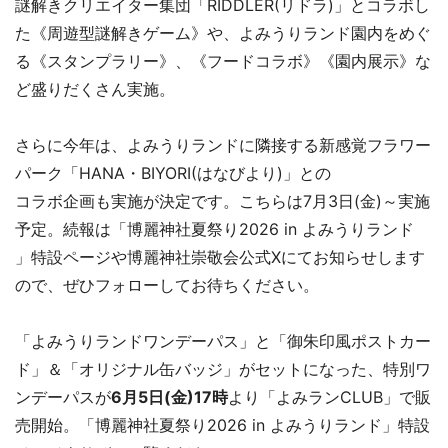
謎解きクリエイター集団「RIDDLER(リドラ)」とコラボし
た《周遊型謎解きゲーム》や、よみうりランド園内をめぐ
る《スタンプラリー》、《フードコラボ》《園内展示》な
ど盛りだくさん実施。
さらに今年は、よみうりランドに隣接する新感覚フラワー
パーク「HANA・BIYORI(はなびより)」との
コラボ企画も実施が決定です。こちらは7月3日(金)～実施
予定。続報は「博麗神社夏祭り2026 in よみうりランド
」特設ページや博麗神社崇敬会公式Xにてお知らせします
ので、ぜひフォローしてお待ちください。
「よみうりランドワンデーパス」と「御朱印風ポストカー
ド」＆「オリジナル缶バッジ」がセットになった、特別ワ
ンデーパスが
6月5日(金)17時
より「よみランCLUB」で販
売開始。「博麗神社夏祭り2026 in よみうりランド」特設