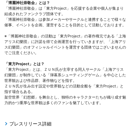
「博麗神社崇敬会」とは？
「博麗神社崇敬会」は「東方Project」を応援する企業や個人が集まり
結成されたファンクラブ団体です。
「博麗神社崇敬会」は参加メーカーやサークルと連携することで様々な
催事、イベントを企画、運営することを目的として活動しております。
※「博麗神社崇敬会」の活動は「東方Project」の著作権元である「上海
アリス幻樂団」に許諾を得て企画運営を行っていきますが、「上海アリ
ス幻樂団」のオフィシャルイベントを運営する団体ではございませんの
でご注意ください。
「東方Project」とは？
「東方Project」とは、ＺＵＮ氏が主宰する同人サークル「上海アリス
幻樂団」が制作している「弾幕系シューティングゲーム」を中心とした
世界観および作品群、著作物などを指す。
ＺＵＮ氏が生み出す設定や世界観などの活動全般を「東方Project」と
指す場合もある。
架空世界「幻想郷」を舞台とし、独特のキャラクターたちが織り成す魅
力的かつ重厚な世界観は多くのファンを魅了しています。
プレスリリース詳細