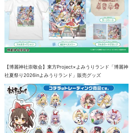
【博麗神社崇敬会】東方Project×よみうりランド「博麗神
社夏祭り2026inよみうりランド」販売グッズ