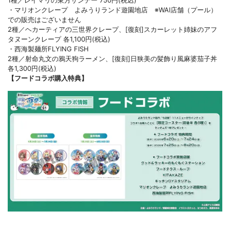
・マリオンクレープ よみうりランド遊園地店 ※WAI店舗（プール）
での販売はございません
2種／ヘカーティアの三世界クレープ、[復刻]スカーレット姉妹のアフ
タヌーンクレープ 各1,100円(税込)
・西海製麺所FLYING FISH
2種／射命丸文の鴉天狗ラーメン、[復刻]日狭美の髪飾り風麻婆茄子丼
各1,300円(税込)
【フードコラボ購入特典】