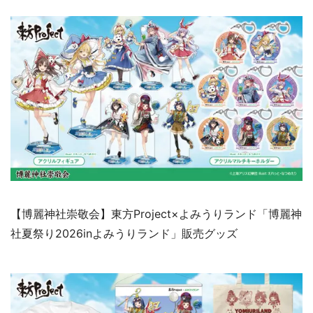
【博麗神社崇敬会】東方Project×よみうりランド「博麗神
社夏祭り2026inよみうりランド」販売グッズ