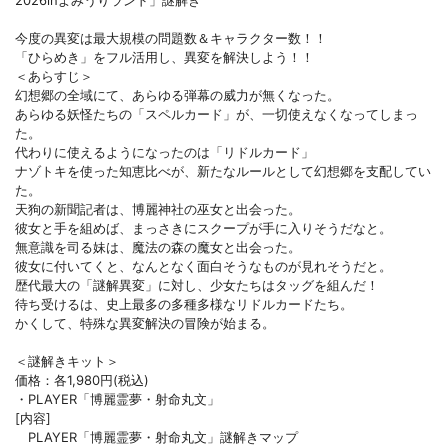
2026inよみうりランド」謎解き
今度の異変は最大規模の問題数＆キャラクター数！！
「ひらめき」をフル活用し、異変を解決しよう！！
＜あらすじ＞
幻想郷の全域にて、あらゆる弾幕の威力が無くなった。
あらゆる妖怪たちの「スペルカード」が、一切使えなくなってしまっ
た。
代わりに使えるようになったのは「リドルカード」
ナゾトキを使った知恵比べが、新たなルールとして幻想郷を支配してい
た。
天狗の新聞記者は、博麗神社の巫女と出会った。
彼女と手を組めば、まっさきにスクープが手に入りそうだなと。
無意識を司る妹は、魔法の森の魔女と出会った。
彼女に付いてくと、なんとなく面白そうなものが見れそうだと。
歴代最大の「謎解異変」に対し、少女たちはタッグを組んだ！
待ち受けるは、史上最多の多種多様なリドルカードたち。
かくして、特殊な異変解決の冒険が始まる。
＜謎解きキット＞
価格：各1,980円(税込)
・PLAYER「博麗霊夢・射命丸文」
[内容]
PLAYER「博麗霊夢・射命丸文」謎解きマップ