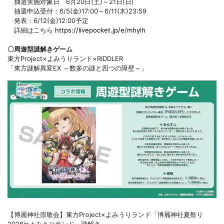
抽選実施対象日 6月20日(土)～21日(日)
抽選申込受付：6/5(金)17:00～6/11(木)23:59
発表：6/12(金)12:00予定
詳細はこちら
https://livepocket.jp/e/mhylh
〇周遊型謎解きゲーム
東方Project×よみうりランド×RIDDLER
「東方謎解異変EX ～数多の謎と四つの障壁～」
【博麗神社崇敬会】東方Project×よみうりランド「博麗神社夏祭り