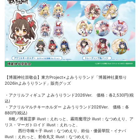
【博麗神社崇敬会】東方Project×よみうりランド「博麗神社夏祭り
2026inよみうりランド」販売グッズ
・アクリルフィギュア よみうりランド2026Ver. 価格：各2,530円(税
込)
・アクリルマルチキーホルダー よみうりランド2026Ver. 価格：各
880円(税込)
8種／博麗霊夢 illust：えれっと、霧雨魔理沙 illust：なつめえり、ア
リス・マーガトロイド illust：えれっと、
西行寺幽々子 illust：なつめえり、鈴仙・優曇華院・イナバ
illust：えれっと、射命丸文 illust：なつめえり、