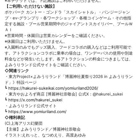
※本チケットでは、下記施設はご利用いただけません。
【ご利用いただけない施設】
ポケパーク カントー・ゴンドラ「スカイシャトル」・バンジージャン
プ・ev-グランプリ・各ワークショップ・各種コインゲーム・その他指
定する施設・プール営業期間中のジャイアントスカイリバー、プールＷ
ＡＩ
※営業時間・休園日は営業カレンダーをご確認ください。
※休園日はご利用いただけません。
※入園料のみでもグッズ購入、フードコラボの購入などはご利用可能で
す。アトラクションコラボに乗車の場合は、ワンデーパスの使用や別途
料金などが発生いたします。各アトラクションの料金につきましては、
よみうりランド公式サイトをご確認ください。
◇関連リンク
・東方Project×よみうりランド「博麗神社夏祭り2026 in よみうりラン
ド」》特設ページ
┗
https://hakurei-sukeikai.com/yomiuriland2026/
・東方やおよろず商店 [博麗神社崇敬会] 公式X：@hakurei_sukei
┗
https://x.com/hakurei_sukei
・よみうりランド公式サイト
┗
https://www.yomiuriland.com/
◇権利表記
(C)上海アリス幻樂団
【主催】よみうりランド／博麗神社崇敬会
イラスト:えれっと、なつめえり、高渡あゆみ