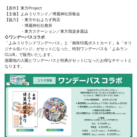
【原作】東方Project
【主催】よみうりランド／博麗神社崇敬会
【協力】・東方やおよろず商店
・博麗神社社務所
・東方ステーション／東方我楽多叢誌
◇ワンデーパスコラボ
「よみうりランドワンデーパス」と「御朱印風ポストカード」＆「オリ
ジナル缶バッジ」がセットになった、特別ワンデーパスを「よみラン
CLUB」で販売いたします。
遊園地の入園とワンデーパスと特典がセットになったお得なチケットと
なります。