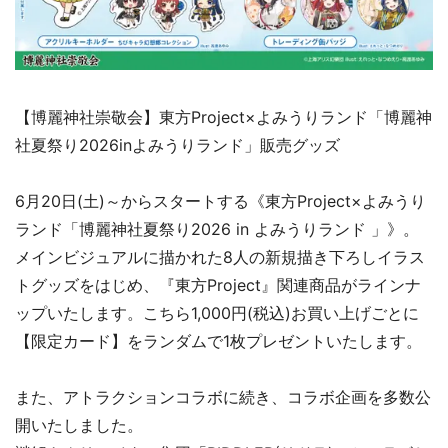
【博麗神社崇敬会】東方Project×よみうりランド「博麗神
社夏祭り2026inよみうりランド」販売グッズ
6月20日(土)～からスタートする《東方Project×よみうり
ランド「博麗神社夏祭り2026 in よみうりランド 」》。
メインビジュアルに描かれた8人の新規描き下ろしイラス
トグッズをはじめ、『東方Project』関連商品がラインナ
ップいたします。こちら1,000円(税込)お買い上げごとに
【限定カード】をランダムで1枚プレゼントいたします。
また、アトラクションコラボに続き、コラボ企画を多数公
開いたしました。