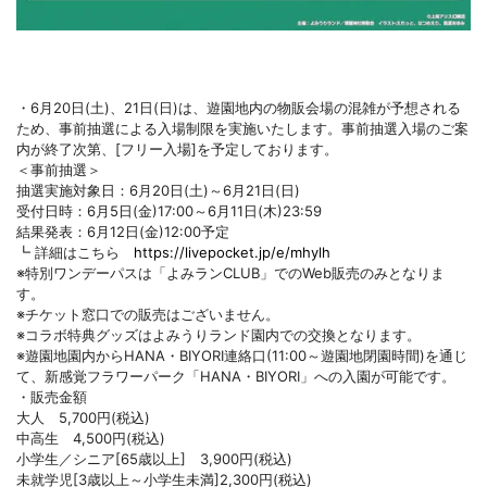
・6月20日(土)、21日(日)は、遊園地内の物販会場の混雑が予想される
ため、事前抽選による入場制限を実施いたします。事前抽選入場のご案
内が終了次第、[フリー入場]を予定しております。
＜事前抽選＞
抽選実施対象日：6月20日(土)～6月21日(日)
受付日時：6月5日(金)17:00～6月11日(木)23:59
結果発表：6月12日(金)12:00予定
┗ 詳細はこちら
https://livepocket.jp/e/mhylh
※特別ワンデーパスは「よみランCLUB」でのWeb販売のみとなりま
す。
※チケット窓口での販売はございません。
※コラボ特典グッズはよみうりランド園内での交換となります。
※遊園地園内からHANA・BIYORI連絡口(11:00～遊園地閉園時間)を通じ
て、新感覚フラワーパーク「HANA・BIYORI」への入園が可能です。
・販売金額
大人 5,700円(税込)
中高生 4,500円(税込)
小学生／シニア[65歳以上] 3,900円(税込)
未就学児[3歳以上～小学生未満]2,300円(税込)