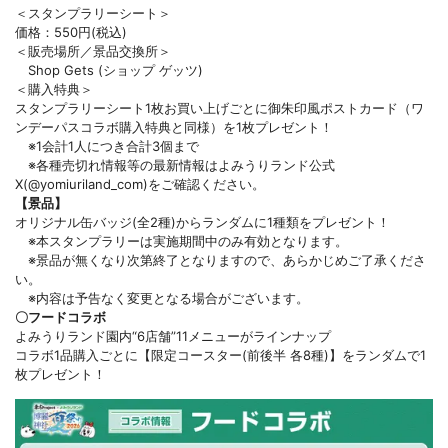
＜スタンプラリーシート＞
価格：550円(税込)
＜販売場所／景品交換所＞
Shop Gets (ショップ ゲッツ)
＜購入特典＞
スタンプラリーシート1枚お買い上げごとに御朱印風ポストカード（ワ
ンデーパスコラボ購入特典と同様）を1枚プレゼント！
※1会計1人につき合計3個まで
※各種売切れ情報等の最新情報はよみうりランド公式
X(@yomiuriland_com)をご確認ください。
【景品】
オリジナル缶バッジ(全2種)からランダムに1種類をプレゼント！
※本スタンプラリーは実施期間中のみ有効となります。
※景品が無くなり次第終了となりますので、あらかじめご了承くださ
い。
※内容は予告なく変更となる場合がございます。
〇フードコラボ
よみうりランド園内“6店舗”11メニューがラインナップ
コラボ1品購入ごとに【限定コースター(前後半 各8種)】をランダムで1
枚プレゼント！