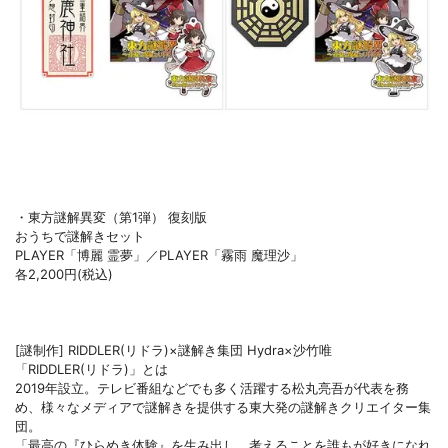
・東方謎解異変（第1弾） 復刻版
おうちで謎解きセット
PLAYER「博麗 霊夢」／PLAYER「霧雨 魔理沙」
各2,200円(税込)
[謎制作] RIDDLER(リドラ)×謎解き集団 Hydra×沙竹唯
「RIDDLER(リドラ)」とは
2019年設立。テレビ番組などでも多く活躍する松丸亮吾が代表を務
め、様々なメディアで謎解きを提供する東大発の謎解きクリエイター集
団。
「最高の『ひらめき体験』を生み出し、考えることを誰もが好きになれ