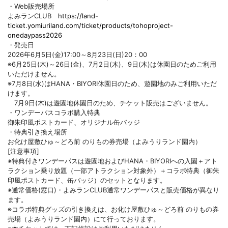
・Web販売場所
よみランCLUB
https://land-
ticket.yomiuriland.com/ticket/products/tohoproject-
onedaypass2026
・発売日
2026年6月5日(金)17:00～8月23日(日)20：00
※6月25日(木)～26日(金)、7月2日(木)、9日(木)は休園日のためご利用
いただけません。
※7月8日(水)はHANA・BIYORI休園日のため、遊園地のみご利用いただ
けます。
7月9日(木)は遊園地休園日のため、チケット販売はございません。
・ワンデーパスコラボ購入特典
御朱印風ポストカード、オリジナル缶バッジ
・特典引き換え場所
お化け屋敷ひゅ～どろ前 のりもの券売場（よみうりランド園内）
[注意事項]
※特典付きワンデーパスは遊園地およびHANA・BIYORIへの入園＋アト
ラクション乗り放題（一部アトラクション対象外）＋コラボ特典（御朱
印風ポストカード、缶バッジ）のセットとなります。
※通常価格(窓口)・よみランCLUB通常ワンデーパスと販売価格が異なり
ます。
※コラボ特典グッズの引き換えは、お化け屋敷ひゅ～どろ前 のりもの券
売場（よみうりランド園内）にて行っております。