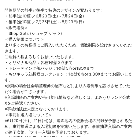
開催期間の前半と後半で特典のデザインが変わります！
・前半(全10種)／6月20日(土)～7月24日(金)
・後半(全10種)／7月25日(土)～8月23日(日)
＜販売場所＞
Shop Gets (ショップ ゲッツ)
＜購入制限について＞
より多くのお客様にご購入いただくため、個数制限を設けさせていただ
きます。
ご理解の程よろしくお願いいたします。
・オリジナル商品：各種1会計3点まで
・トレーディング缶バッジ：1会計5点or1BOXまで
・ちびキャラ幻想郷コレクション：1会計8点or１BOXまででお願いしま
す。
※混雑の場合は会場整理券の配布などにより入場制限を設けさせていた
だく場合がございます。
※入場制限のご案内や売り切れ情報など詳しくは、よみうりランド公式
Xをご確認ください。
※事後物販は未定となっております。
＜事前抽選入場について＞
※6月20日(土)、21日(日)は、遊園地内の物販会場の混雑が予想されるた
め、事前抽選による入場制限を実施いたします。事前抽選入場のご案内
が終了次第、[フリー入場]を予定しております。