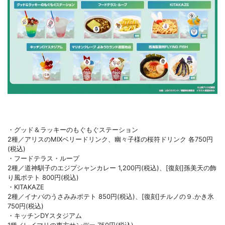
・グッド＆ラッキーのもぐもぐステーション
2種／アリスのMIXベリードリンク、幽々子様の桜符ドリンク 各750円
(税込)
・フードテラス・ループ
2種／道神馴子のエジプシャンカレー 1,200円(税込)、[復刻]孫美天の飾
り風ポテト 800円(税込)
・KITAKAZE
2種／イナバのうさみみポテト 850円(税込)、[復刻]チルノの９.かき氷
750円(税込)
・キッチンDYスタジアム
1種／レイマリの東方サンデー 750円(税込)