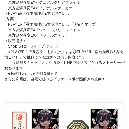
東方謎解異変EXビジュアルクリアファイル
東方謎解異変EXオリジナルステッカー
・PLAYER「霧雨魔理沙&古明地こいし」
[内容]
PLAYER「霧雨魔理沙&古明地こいし」謎解きマップ
東方謎解異変EXビジュアルクリアファイル
東方謎解異変EXオリジナルステッカー
＜販売場所＞
Shop Gets (ショップ ゲッツ)
※PLAYER「博麗霊夢・射命丸文」およびPLAYER「霧雨魔理沙&古明
地こいし」で挑戦できる謎解きは同じ内容です。
（謎解きキットごとに付属物、LINEで繰り広げられるストーリーが
変わります）
※1会計1人につき合計3個まで
さらに今回は、自宅で遊べるパッケージ版の謎解きも復刻！