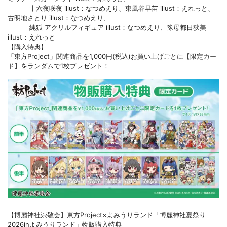
十六夜咲夜 illust：なつめえり、東風谷早苗 illust：えれっと、
古明地さとり illust：なつめえり、
純狐 アクリルフィギュア illust：なつめえり、豫母都日狭美
illust：えれっと
【購入特典】
「東方Project」関連商品を1,000円(税込)お買い上げごとに【限定カー
ド】をランダムで1枚プレゼント！
【博麗神社崇敬会】東方Project×よみうりランド「博麗神社夏祭り
2026inよみうりランド」物販購入特典