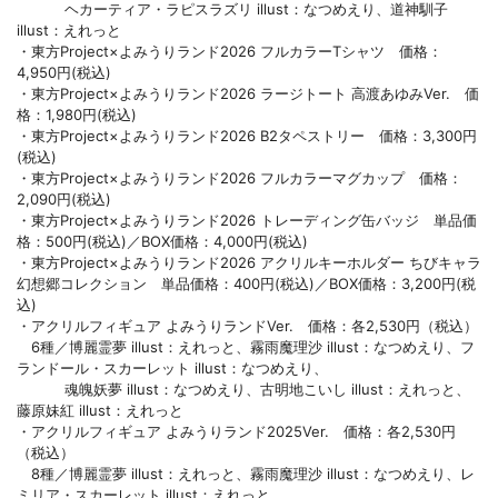
ヘカーティア・ラピスラズリ illust：なつめえり、道神馴子
illust：えれっと
・東方Project×よみうりランド2026 フルカラーTシャツ 価格：
4,950円(税込)
・東方Project×よみうりランド2026 ラージトート 高渡あゆみVer. 価
格：1,980円(税込)
・東方Project×よみうりランド2026 B2タペストリー 価格：3,300円
(税込)
・東方Project×よみうりランド2026 フルカラーマグカップ 価格：
2,090円(税込)
・東方Project×よみうりランド2026 トレーディング缶バッジ 単品価
格：500円(税込)／BOX価格：4,000円(税込)
・東方Project×よみうりランド2026 アクリルキーホルダー ちびキャラ
幻想郷コレクション 単品価格：400円(税込)／BOX価格：3,200円(税
込)
・アクリルフィギュア よみうりランドVer. 価格：各2,530円（税込）
6種／博麗霊夢 illust：えれっと、霧雨魔理沙 illust：なつめえり、フ
ランドール・スカーレット illust：なつめえり、
魂魄妖夢 illust：なつめえり、古明地こいし illust：えれっと、
藤原妹紅 illust：えれっと
・アクリルフィギュア よみうりランド2025Ver. 価格：各2,530円
（税込）
8種／博麗霊夢 illust：えれっと、霧雨魔理沙 illust：なつめえり、レ
ミリア・スカーレット illust：えれっと、