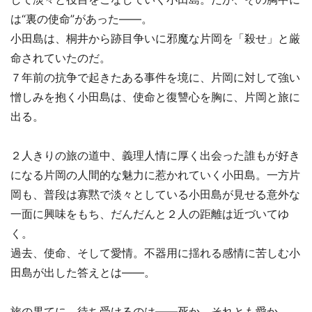
は“裏の使命”があった――。
小田島は、桐井から跡目争いに邪魔な片岡を「殺せ」と厳
命されていたのだ。
７年前の抗争で起きたある事件を境に、片岡に対して強い
憎しみを抱く小田島は、使命と復讐心を胸に、片岡と旅に
出る。
２人きりの旅の道中、義理人情に厚く出会った誰もが好き
になる片岡の人間的な魅力に惹かれていく小田島。一方片
岡も、普段は寡黙で淡々としている小田島が見せる意外な
一面に興味をもち、だんだんと２人の距離は近づいてゆ
く。
過去、使命、そして愛情。不器用に揺れる感情に苦しむ小
田島が出した答えとは――。
旅の果てに、待ち受けるのは――死か、それとも愛か。