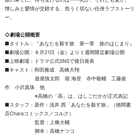
憎しみと愛情が交錯する、危うく切ない任侠ラブストーリ
ー。
◇劇場公開概要
■タイトル：『あなたを殺す旅 第一章 旅のはじまり』
■劇場公開：８月21日（金）より１週間限定劇場公開
■上映劇場：ドラマ公式SNSで後日発表
■キャスト：和田雅成 高橋大翔
遊屋慎太郎 堀 海登 寺中敬輔 工藤俊
作 小沢真珠 他
※高橋の「高」は、はしごだかが正式表記
■スタッフ：原作：浅井 西「あなたを殺す旅」（徳間書
店Charaコミックス／コルク）
監督：上條大輔
脚本：高橋ナツコ