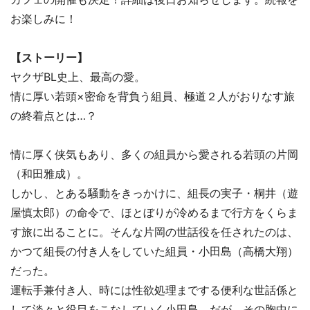
お楽しみに！
【ストーリー】
ヤクザBL史上、最高の愛。
情に厚い若頭×密命を背負う組員、極道２人がおりなす旅
の終着点とは…？
情に厚く侠気もあり、多くの組員から愛される若頭の片岡
（和田雅成）。
しかし、とある騒動をきっかけに、組長の実子・桐井（遊
屋慎太郎）の命令で、ほとぼりが冷めるまで行方をくらま
す旅に出ることに。そんな片岡の世話役を任されたのは、
かつて組長の付き人をしていた組員・小田島（高橋大翔）
だった。
運転手兼付き人、時には性欲処理までする便利な世話係と
して淡々と役目をこなしていく小田島。だが、その胸中に