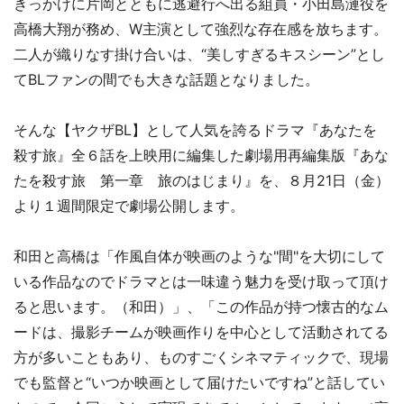
きっかけに片岡とともに逃避行へ出る組員・小田島漣役を
高橋大翔が務め、W主演として強烈な存在感を放ちます。
二人が織りなす掛け合いは、“美しすぎるキスシーン”とし
てBLファンの間でも大きな話題となりました。
そんな【ヤクザBL】として人気を誇るドラマ『あなたを
殺す旅』全６話を上映用に編集した劇場用再編集版『あな
たを殺す旅 第一章 旅のはじまり』を、８月21日（金）
より１週間限定で劇場公開します。
和田と高橋は「作風自体が映画のような"間"を大切にして
いる作品なのでドラマとは一味違う魅力を受け取って頂け
ると思います。（和田）」、「この作品が持つ懐古的なム
ードは、撮影チームが映画作りを中心として活動されてる
方が多いこともあり、ものすごくシネマティックで、現場
でも監督と“いつか映画として届けたいですね”と話してい