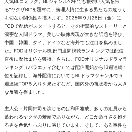
人気BLコミック。BLジャンルの中でも根強い人気を誇
る“ヤクザBL”を題材に、義理人情に生きる男たちの危うく
も切ない関係性を描きます。2025年９月26日（金）に
FODで配信がスタートすると、その衝撃的なストーリーと
濃密な人間ドラマ、美しい映像表現が大きな話題を呼び、
中国、韓国、タイ、ドイツなど海外でも注目を集めまし
た。FODオリジナルBL部門週間視聴ランキングでは配信
直後に歴代１位を獲得。さらに、FODオリジナルドラマラ
ンキング（バラエティ含む）では配信開始から13週連続１
位を記録し、海外配信においてもBLドラマジャンルで５
週連続TOP５入りを果たすなど、国内外の視聴者から大き
な反響を得ました。
主人公・片岡錦司を演じるのは和田雅成。多くの組員から
慕われるヤクザの若頭でありながら、どこか危うさを抱え
る男を色気たっぷりに演じています。そして、ある事件を