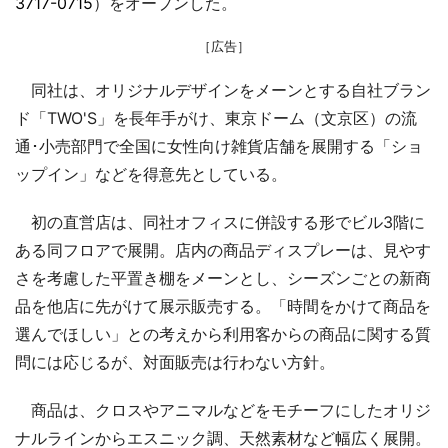
3717-0715
）をオープンした。
［広告］
同社は、オリジナルデザインをメーンとする自社ブラン
ド「TWO'S」を長年手がけ、東京ドーム（文京区）の流
通･小売部門で全国に女性向け雑貨店舗を展開する「ショ
ップイン」などを得意先としている。
初の直営店は、同社オフィスに併設する形でビル3階に
ある同フロアで展開。店内の商品ディスプレーは、見やす
さを考慮した平置き棚をメーンとし、シーズンごとの新商
品を他店に先がけて展示販売する。「時間をかけて商品を
選んでほしい」との考えから利用客からの商品に関する質
問には応じるが、対面販売は行わない方針。
商品は、クロスやアニマルなどをモチーフにしたオリジ
ナルラインからエスニック調、天然素材など幅広く展開。