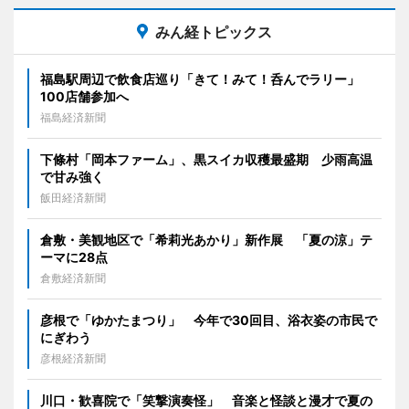
みん経トピックス
福島駅周辺で飲食店巡り「きて！みて！呑んでラリー」
100店舗参加へ
福島経済新聞
下條村「岡本ファーム」、黒スイカ収穫最盛期 少雨高温
で甘み強く
飯田経済新聞
倉敷・美観地区で「希莉光あかり」新作展 「夏の涼」テ
ーマに28点
倉敷経済新聞
彦根で「ゆかたまつり」 今年で30回目、浴衣姿の市民で
にぎわう
彦根経済新聞
川口・歓喜院で「笑撃演奏怪」 音楽と怪談と漫才で夏の