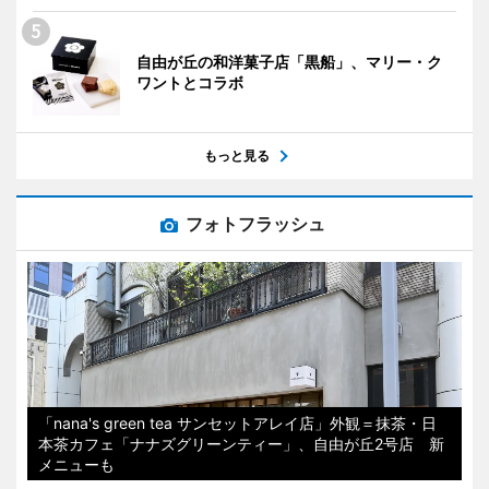
自由が丘の和洋菓子店「黒船」、マリー・ク
ワントとコラボ
もっと見る
フォトフラッシュ
「nana's green tea サンセットアレイ店」外観＝抹茶・日
本茶カフェ「ナナズグリーンティー」、自由が丘2号店 新
メニューも