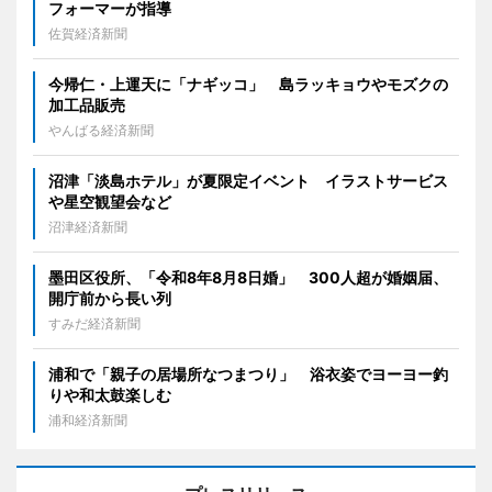
フォーマーが指導
佐賀経済新聞
今帰仁・上運天に「ナギッコ」 島ラッキョウやモズクの
加工品販売
やんばる経済新聞
沼津「淡島ホテル」が夏限定イベント イラストサービス
や星空観望会など
沼津経済新聞
墨田区役所、「令和8年8月8日婚」 300人超が婚姻届、
開庁前から長い列
すみだ経済新聞
浦和で「親子の居場所なつまつり」 浴衣姿でヨーヨー釣
りや和太鼓楽しむ
浦和経済新聞