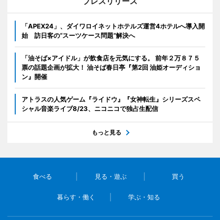
プレスリリース
「APEX24」、ダイワロイネットホテルズ運営4ホテルへ導入開
始 訪日客の“スーツケース問題”解決へ
「油そば×アイドル」が飲食店を元気にする。 前年２万８７５
票の話題企画が拡大！ 油そば春日亭『第2回 油姫オーディショ
ン』開催
アトラスの人気ゲーム『ライドウ』『女神転生』シリーズスペ
シャル音楽ライブ8/23、ニコニコで独占生配信
もっと見る
食べる
見る・遊ぶ
買う
暮らす・働く
学ぶ・知る