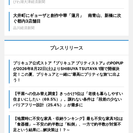
びわ湖大津経済新聞
大井町にギョーザと創作中華「蓮月」 南青山、新橋に次
ぐ都内3店舗目
品川経済新聞
プレスリリース
プリキュア公式ストア『プリキュア プリティストア』のPOPUP
が2026年8月22日(土)よりSHIBUYA TSUTAYA 1階で開催決
定！この夏、プリキュアと一緒に“最高にプリティな旅”に出よ
う！
【平屋への住み替え調査】きっかけ1位は「老後も暮らしやすい
住まいにしたい（69.5%）」。譲れない条件は「段差の少ない
バリアフリー設計（25.4%）」が最多に
【地震時に不安な家具・収納ランキング】最も不安な家具1位は
「食器棚」～不安の約半数は「転倒」、一方で約半数が対策不
足という結果に…解決策は！？～