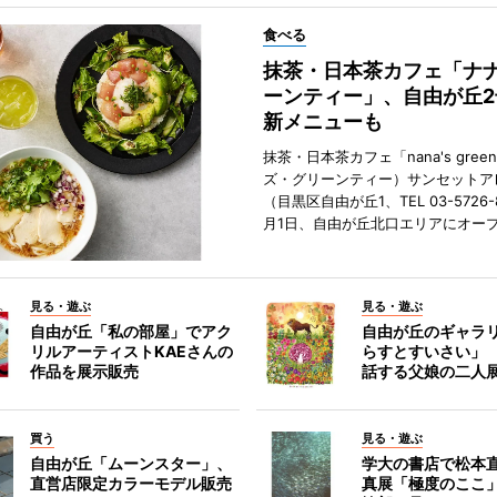
食べる
抹茶・日本茶カフェ「ナ
ーンティー」、自由が丘
新メニューも
抹茶・日本茶カフェ「nana's green
ズ・グリーンティー）サンセットア
（目黒区自由が丘1、TEL 03-5726-
月1日、自由が丘北口エリアにオー
見る・遊ぶ
見る・遊ぶ
自由が丘「私の部屋」でアク
自由が丘のギャラ
リルアーティストKAEさんの
らすとすいさい」
作品を展示販売
話する父娘の二人
買う
見る・遊ぶ
自由が丘「ムーンスター」、
学大の書店で松本
直営店限定カラーモデル販売
真展「極度のここ