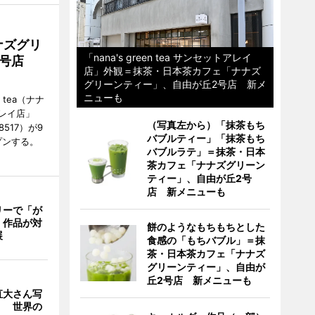
ナズグリ
「nana's green tea サンセットアレイ
2号店
店」外観＝抹茶・日本茶カフェ「ナナズ
グリーンティー」、自由が丘2号店 新メ
ニューも
 tea（ナナ
レイ店」
（写真左から）「抹茶もち
8517）が9
バブルティー」「抹茶もち
プンする。
バブルラテ」＝抹茶・日本
茶カフェ「ナナズグリーン
ティー」、自由が丘2号
店 新メニューも
リーで「が
 作品が対
餅のようなもちもちとした
展
食感の「もちバブル」＝抹
茶・日本茶カフェ「ナナズ
グリーンティー」、自由が
丘2号店 新メニューも
直大さん写
」 世界の