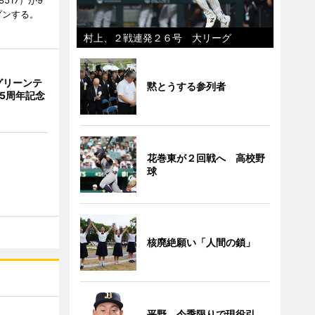
8517）が9
プンする。
村上、２戦連発２６号 大リーグ
グリーンテ
黙とうする参列者
5周年記念
花巻東が２回戦へ 高校野
球
核廃絶願い「人間の鎖」
平野、今季限りで現役引