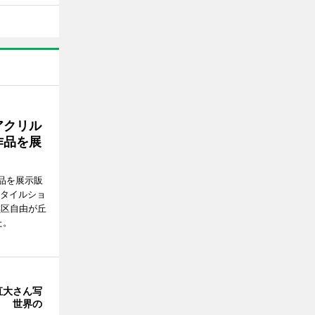
アクリル
作品を展
品を展示販
スタイルショ
黒区自由が丘
た。
直大さん写
」 世界の