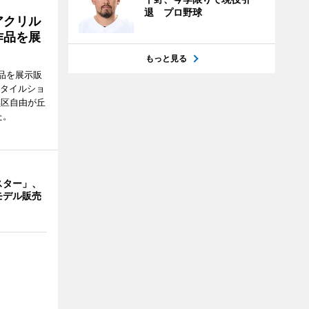
退 プロ野球
アクリル
作品を展
もっと見る
品を展示販
スタイルショ
黒区自由が丘
た。
スター」、
モデル販売