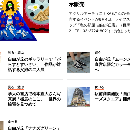
示販売
アクリルアーティストKAEさんの作
売するイベントが8月4日、ライフ
ップ「私の部屋 自由が丘店」（目
2、TEL 03-3724-8021）で始まっ
見る・遊ぶ
買う
自由が丘のギャラリーで「が
自由が丘「ムーン
らすとすいさい」 作品が対
直営店限定カラー
話する父娘の二人展
へ
見る・遊ぶ
食べる
学大の書店で松本直大さん写
駅前商業施設「自
真展「極度のここ」 世界の
ーズスクエア」開
輪郭を見つめて
食べる
自由が丘「ナナズグリーンテ