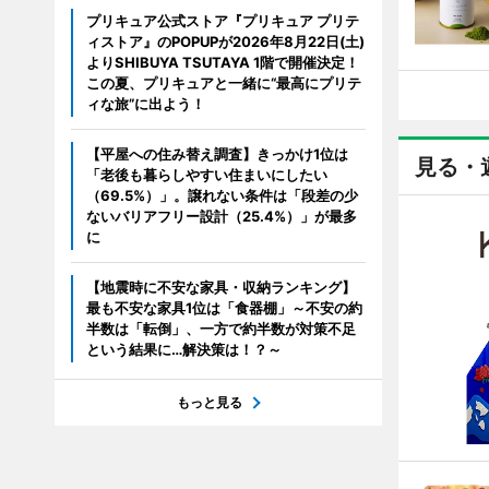
プリキュア公式ストア『プリキュア プリテ
ィストア』のPOPUPが2026年8月22日(土)
よりSHIBUYA TSUTAYA 1階で開催決定！
この夏、プリキュアと一緒に“最高にプリテ
ィな旅”に出よう！
【平屋への住み替え調査】きっかけ1位は
見る・
「老後も暮らしやすい住まいにしたい
（69.5%）」。譲れない条件は「段差の少
ないバリアフリー設計（25.4%）」が最多
に
【地震時に不安な家具・収納ランキング】
最も不安な家具1位は「食器棚」～不安の約
半数は「転倒」、一方で約半数が対策不足
という結果に…解決策は！？～
もっと見る