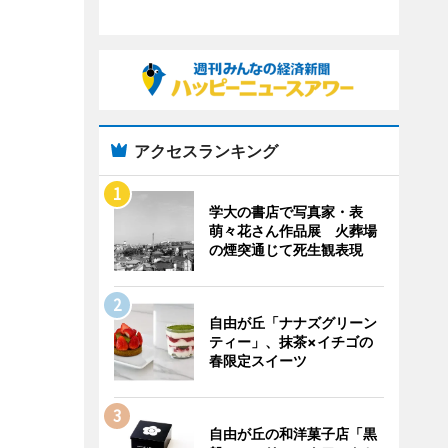
アクセスランキング
学大の書店で写真家・表
萌々花さん作品展 火葬場
の煙突通じて死生観表現
自由が丘「ナナズグリーン
ティー」、抹茶×イチゴの
春限定スイーツ
自由が丘の和洋菓子店「黒