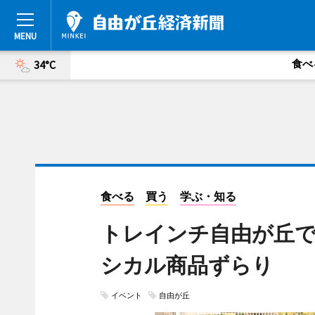
食べ
34°C
食べる
買う
学ぶ・知る
トレインチ自由が丘
シカル商品ずらり
イベント
自由が丘