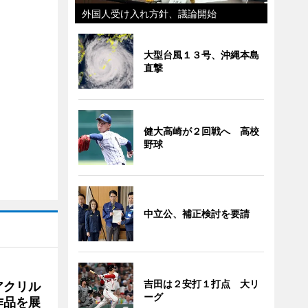
外国人受け入れ方針、議論開始
大型台風１３号、沖縄本島
直撃
健大高崎が２回戦へ 高校
野球
中立公、補正検討を要請
吉田は２安打１打点 大リ
アクリル
ーグ
作品を展