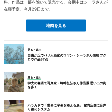
料。作品は一部を除いて販売する。会期中はシーラさんが
在廊予定。今月29日まで。
地図を見る
見る・遊ぶ
自由が丘でバリ人画家のワヤン・シーラさん個展 フク
ロウ作品37点
見る・遊ぶ
学大の書店で写真家・嶋崎征弘さん作品展 思い出の街
を歩く
ハラカドで「世界に字幕を添える展」 館内店舗に音声
可視化システム