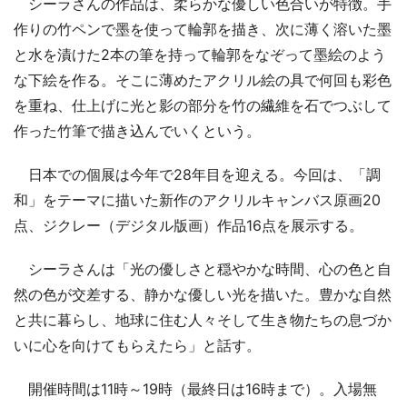
シーラさんの作品は、柔らかな優しい色合いが特徴。手
作りの竹ペンで墨を使って輪郭を描き、次に薄く溶いた墨
と水を漬けた2本の筆を持って輪郭をなぞって墨絵のよう
な下絵を作る。そこに薄めたアクリル絵の具で何回も彩色
を重ね、仕上げに光と影の部分を竹の繊維を石でつぶして
作った竹筆で描き込んでいくという。
日本での個展は今年で28年目を迎える。今回は、「調
和」をテーマに描いた新作のアクリルキャンバス原画20
点、ジクレー（デジタル版画）作品16点を展示する。
シーラさんは「光の優しさと穏やかな時間、心の色と自
然の色が交差する、静かな優しい光を描いた。豊かな自然
と共に暮らし、地球に住む人々そして生き物たちの息づか
いに心を向けてもらえたら」と話す。
開催時間は11時～19時（最終日は16時まで）。入場無