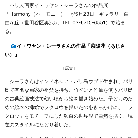
バリ人画家イ・ワヤン・シーラさんの作品展
「Harmony（ハーモニー）」が5月23日、ギャラリー自
由が丘（世田谷区奥沢5、TEL
03-6715-6551
）で始ま
る。
イ・ワヤン・シーラさんの作品「紫陽花（あじさ
い）」
［広告］
シーラさんはインドネシア・バリ島ウブド生まれ。バリ
島で有名な画家の祖父を持ち、竹ペンと竹筆を使うバリ島
の古典絵画技法で幼い頃から絵を描き始めた。子どものた
めの絵本の挿絵でフクロウを描いたのをきっかけに、「フ
クロウ」をモチーフにした独自の世界観で自然を描く、現
在のスタイルにたどり着いた。