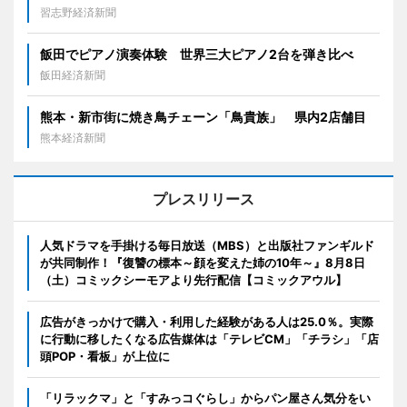
習志野経済新聞
飯田でピアノ演奏体験 世界三大ピアノ2台を弾き比べ
飯田経済新聞
熊本・新市街に焼き鳥チェーン「鳥貴族」 県内2店舗目
熊本経済新聞
プレスリリース
人気ドラマを手掛ける毎日放送（MBS）と出版社ファンギルド
が共同制作！『復讐の標本～顔を変えた姉の10年～』8月8日
（土）コミックシーモアより先行配信【コミックアウル】
広告がきっかけで購入・利用した経験がある人は25.0％。実際
に行動に移したくなる広告媒体は「テレビCM」「チラシ」「店
頭POP・看板」が上位に
「リラックマ」と「すみっコぐらし」からパン屋さん気分をい