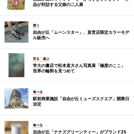
品が対話する父娘の二人展
買う
自由が丘「ムーンスター」、直営店限定カラーモデ
ル販売へ
見る・遊ぶ
学大の書店で松本直大さん写真展「極度のここ」
世界の輪郭を見つめて
食べる
駅前商業施設「自由が丘ミューズスクエア」開業日
決定
食べる
自由が丘「ナナズグリーンティー」がブランド25