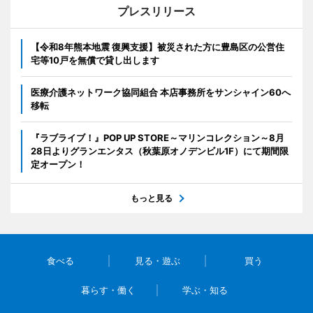
プレスリリース
【令和8年熊本地震 復興支援】被災された方に豊島区の公営住
宅等10戸を無償で貸し出します
医療介護ネットワーク協同組合 本店事務所をサンシャイン60へ
移転
『ラブライブ！』POP UP STORE～マリンコレクション～8月
28日よりグランエンタス（秋葉原オノデンビル1F）にて期間限
定オープン！
もっと見る
食べる
見る・遊ぶ
買う
暮らす・働く
学ぶ・知る