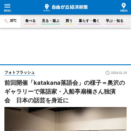
35°C
食べる
見る・遊ぶ
買う
暮らす・働く
学ぶ・知る
フォトフラッシュ
2024.01.19
前回開催「katakana落語会」の様子＝奥沢の
ギャラリーで落語家・入船亭扇橋さん独演
会 日本の話芸を身近に