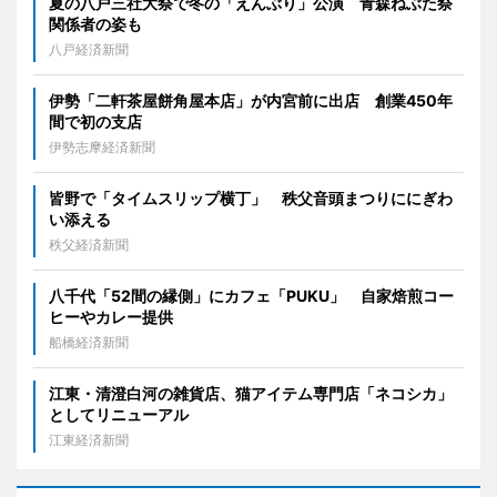
夏の八戸三社大祭で冬の「えんぶり」公演 青森ねぶた祭
関係者の姿も
八戸経済新聞
伊勢「二軒茶屋餅角屋本店」が内宮前に出店 創業450年
間で初の支店
伊勢志摩経済新聞
皆野で「タイムスリップ横丁」 秩父音頭まつりににぎわ
い添える
秩父経済新聞
八千代「52間の縁側」にカフェ「PUKU」 自家焙煎コー
ヒーやカレー提供
船橋経済新聞
江東・清澄白河の雑貨店、猫アイテム専門店「ネコシカ」
としてリニューアル
江東経済新聞