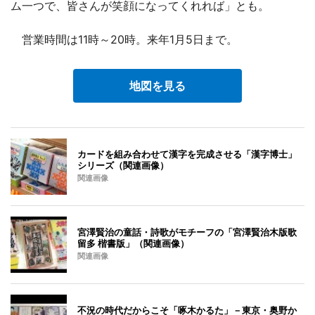
ム一つで、皆さんが笑顔になってくれれば」とも。
営業時間は11時～20時。来年1月5日まで。
地図を見る
カードを組み合わせて漢字を完成させる「漢字博士」
シリーズ（関連画像）
関連画像
宮澤賢治の童話・詩歌がモチーフの「宮澤賢治木版歌
留多 楷書版」（関連画像）
関連画像
不況の時代だからこそ「啄木かるた」－東京・奥野か