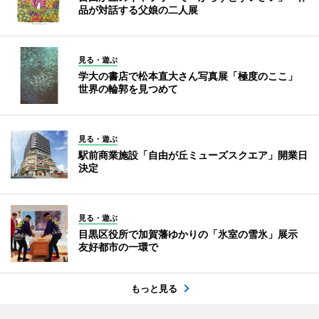
品が対話する父娘の二人展
見る・遊ぶ
学大の書店で松本直大さん写真展「極度のここ」
世界の輪郭を見つめて
見る・遊ぶ
駅前商業施設「自由が丘ミューズスクエア」開業日
決定
見る・遊ぶ
目黒区役所で加賀藩ゆかりの「氷室の雪氷」展示
友好都市の一環で
もっと見る