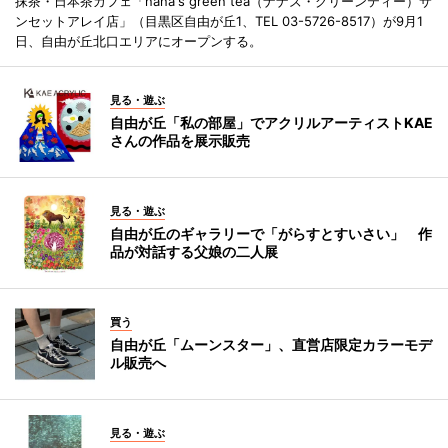
抹茶・日本茶カフェ「nana's green tea（ナナズ・グリーンティー）サ
ンセットアレイ店」（目黒区自由が丘1、TEL 03-5726-8517）が9月1
日、自由が丘北口エリアにオープンする。
見る・遊ぶ
自由が丘「私の部屋」でアクリルアーティストKAE
さんの作品を展示販売
見る・遊ぶ
自由が丘のギャラリーで「がらすとすいさい」 作
品が対話する父娘の二人展
買う
自由が丘「ムーンスター」、直営店限定カラーモデ
ル販売へ
見る・遊ぶ