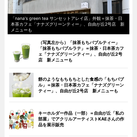
「nana's green tea サンセットアレイ店」外観＝抹茶・日
本茶カフェ「ナナズグリーンティー」、自由が丘2号店 新
メニューも
（写真左から）「抹茶もちバブルティー」
「抹茶もちバブルラテ」＝抹茶・日本茶カフ
ェ「ナナズグリーンティー」、自由が丘2号
店 新メニューも
餅のようなもちもちとした食感の「もちバブ
ル」＝抹茶・日本茶カフェ「ナナズグリーン
ティー」、自由が丘2号店 新メニューも
キーホルダー作品（一部）＝自由が丘「私の
部屋」でアクリルアーティストKAEさんの作
品を展示販売