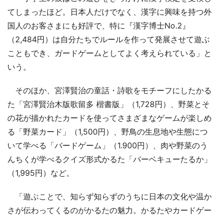
てしまったほど。日本人だけでなく、漢字に興味を持つ外
国人のお客さまにも好評で、特に『漢字博士No.2』
（2,484円）は自分たちでルールを作って発展させて遊ぶ
こともでき、ガードゲームとしてよく考えられている」と
いう。
そのほか、宮澤賢治の童話・詩歌をモチーフにしたかる
た「宮澤賢治木版歌留多 楷書版」（1,728円）、野菜とそ
の花が描かれたカードを使ってさまざまなゲームが楽しめ
る「野菜カード」（1,500円）、野鳥の生息地や生態につ
いて学べる「バードゲーム」（1.900円）、肉や野菜のう
んちくが学べるクイズ形式かるた「バーベキューたるか」
（1,995円）など。
「遊ぶことで、知らず知らずのうちに日本の文化や温か
さが伝わってくるのがかるたの魅力。かるたやカードゲー