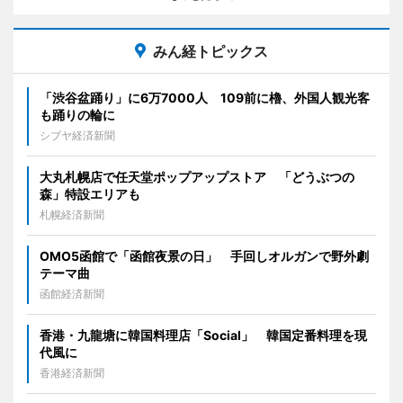
みん経トピックス
「渋谷盆踊り」に6万7000人 109前に櫓、外国人観光客
も踊りの輪に
シブヤ経済新聞
大丸札幌店で任天堂ポップアップストア 「どうぶつの
森」特設エリアも
札幌経済新聞
OMO5函館で「函館夜景の日」 手回しオルガンで野外劇
テーマ曲
函館経済新聞
香港・九龍塘に韓国料理店「Social」 韓国定番料理を現
代風に
香港経済新聞