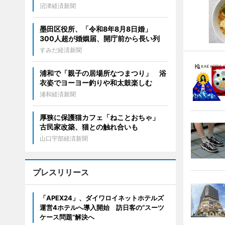
沼津経済新聞
墨田区役所、「令和8年8月8日婚」
300人超が婚姻届、開庁前から長い列
すみだ経済新聞
浦和で「親子の居場所なつまつり」 浴
衣姿でヨーヨー釣りや和太鼓楽しむ
浦和経済新聞
厚狭に保護猫カフェ「ねことおちゃ」
古民家改築、猫との触れ合いも
山口宇部経済新聞
プレスリリース
「APEX24」、ダイワロイネットホテルズ
運営4ホテルへ導入開始 訪日客の“スーツ
ケース問題”解決へ