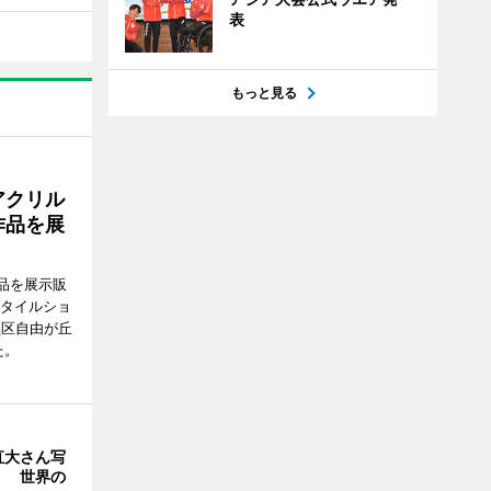
表
もっと見る
アクリル
作品を展
品を展示販
スタイルショ
黒区自由が丘
た。
直大さん写
」 世界の