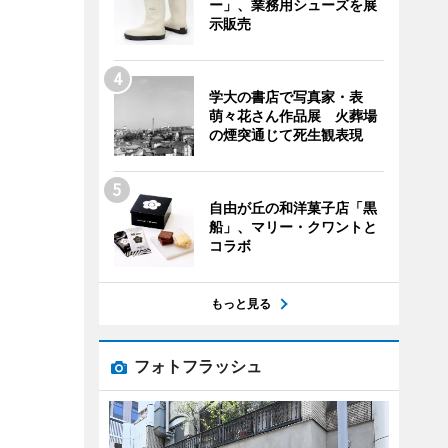
ー」、業務用シューズを展
示販売
学大の書店で写真家・表
萌々花さん作品展 火葬場
の煙突通じて死生観表現
自由が丘の和洋菓子店「黒
船」、マリー・クワントと
コラボ
もっと見る
フォトフラッシュ