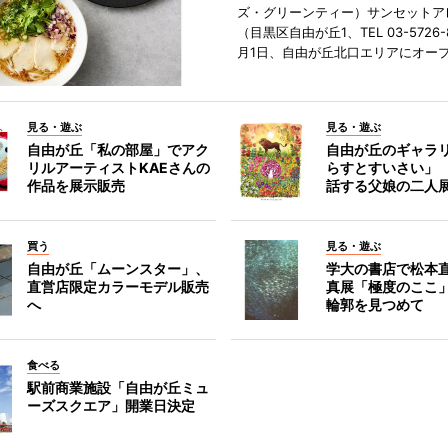
ズ・グリーンティー）サンセットア
（目黒区自由が丘1、TEL 03-5726-
月1日、自由が丘北口エリアにオー
見る・遊ぶ
見る・遊ぶ
自由が丘「私の部屋」でアク
自由が丘のギャラ
リルアーティストKAEさんの
らすとすいさい」
作品を展示販売
話する父娘の二人
買う
見る・遊ぶ
自由が丘「ムーンスター」、
学大の書店で松本
直営店限定カラーモデル販売
真展「極度のここ
へ
輪郭を見つめて
食べる
駅前商業施設「自由が丘ミュ
ーズスクエア」開業日決定