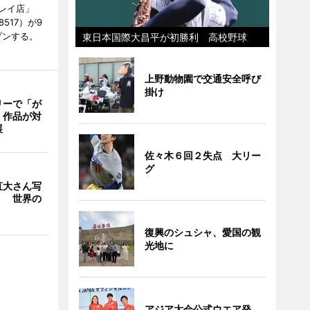
レイ店」
8517）が9
プンする。
東日本国際大昌平が初勝利 高校野球
上野動物園で交通安全呼び
掛け
リーで「が
 作品が対
展
佐々木６回２失点 大リー
グ
直大さん写
」 世界の
復興のシュシャ、愛国の観
光地に
アジア大会公式ウエア発