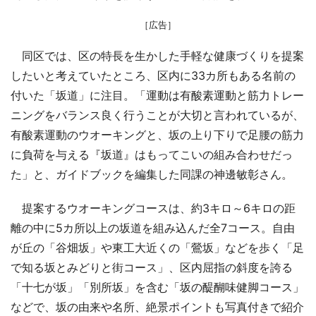
［広告］
同区では、区の特長を生かした手軽な健康づくりを提案
したいと考えていたところ、区内に33カ所もある名前の
付いた「坂道」に注目。「運動は有酸素運動と筋力トレー
ニングをバランス良く行うことが大切と言われているが、
有酸素運動のウオーキングと、坂の上り下りで足腰の筋力
に負荷を与える『坂道』はもってこいの組み合わせだっ
た」と、ガイドブックを編集した同課の神邊敏彰さん。
提案するウオーキングコースは、約3キロ～6キロの距
離の中に5カ所以上の坂道を組み込んだ全7コース。自由
が丘の「谷畑坂」や東工大近くの「鶯坂」などを歩く「足
で知る坂とみどりと街コース」、区内屈指の斜度を誇る
「十七が坂」「別所坂」を含む「坂の醍醐味健脚コース」
などで、坂の由来や名所、絶景ポイントも写真付きで紹介