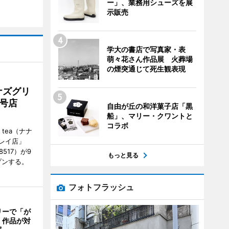
ー」、業務用シューズを展
示販売
学大の書店で写真家・表
萌々花さん作品展 火葬場
の煙突通じて死生観表現
ナズグリ
2号店
自由が丘の和洋菓子店「黒
船」、マリー・クワントと
コラボ
 tea（ナナ
レイ店」
8517）が9
もっと見る
プンする。
フォトフラッシュ
リーで「が
 作品が対