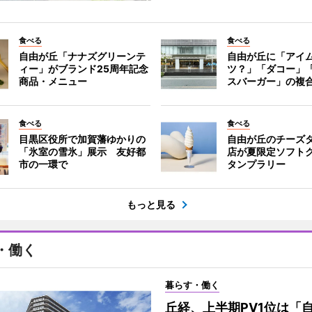
食べる
食べる
自由が丘「ナナズグリーンテ
自由が丘に「アイ
ィー」がブランド25周年記念
ツ？」「ダコー」
商品・メニュー
スバーガー」の複
食べる
食べる
目黒区役所で加賀藩ゆかりの
自由が丘のチーズ
「氷室の雪氷」展示 友好都
店が夏限定ソフト
市の一環で
タンプラリー
もっと見る
・働く
暮らす・働く
丘経、上半期PV1位は「