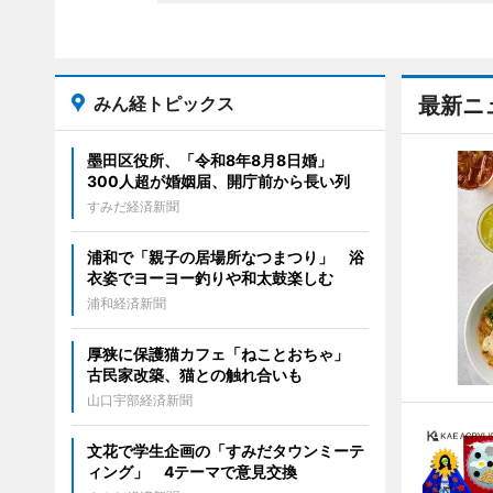
みん経トピックス
最新ニ
墨田区役所、「令和8年8月8日婚」
300人超が婚姻届、開庁前から長い列
すみだ経済新聞
浦和で「親子の居場所なつまつり」 浴
衣姿でヨーヨー釣りや和太鼓楽しむ
浦和経済新聞
厚狭に保護猫カフェ「ねことおちゃ」
古民家改築、猫との触れ合いも
山口宇部経済新聞
文花で学生企画の「すみだタウンミーテ
ィング」 4テーマで意見交換