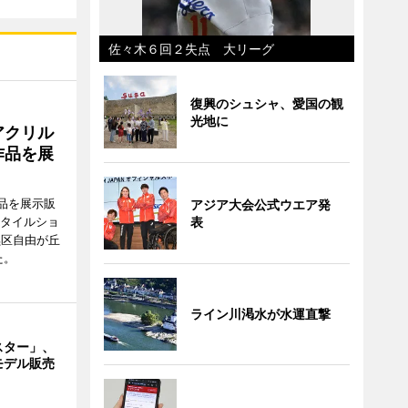
佐々木６回２失点 大リーグ
復興のシュシャ、愛国の観
光地に
アクリル
作品を展
品を展示販
アジア大会公式ウエア発
表
スタイルショ
黒区自由が丘
た。
ライン川渇水が水運直撃
スター」、
モデル販売