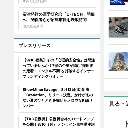
すみだ経済新聞
沼津発祥の医学研究会「U-TECH」開催
へ 関係者らが沼津市長を表敬訪問
沼津経済新聞
プレスリリース
【9/10 福島】その「心理的安全性」は間違
っていませんか？7割の企業が悩む“採用後
の定着・メンタル不調”を打破するインナー
ブランディングセミナー
ShowMinorSavage、8月12日(水)新曲
「Gradation」リリース決定。かけがえの
ない夏のひとときを描いたメロウなR&Bナ
見る・
ンバー
【TAC公務員】公務員合格のロードマップ
を公開！8/10（月） オンライン無料講座説