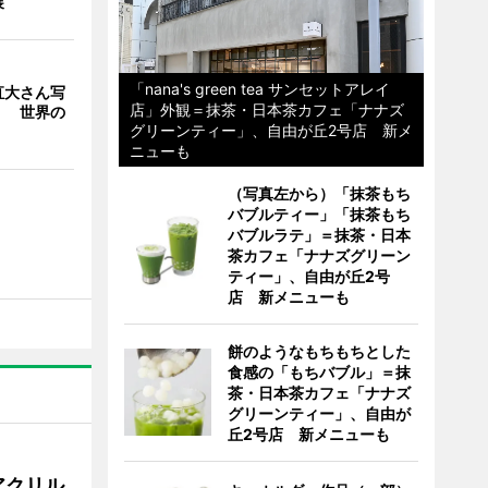
展
「nana's green tea サンセットアレイ
直大さん写
店」外観＝抹茶・日本茶カフェ「ナナズ
」 世界の
グリーンティー」、自由が丘2号店 新メ
ニューも
（写真左から）「抹茶もち
バブルティー」「抹茶もち
バブルラテ」＝抹茶・日本
茶カフェ「ナナズグリーン
ティー」、自由が丘2号
店 新メニューも
餅のようなもちもちとした
食感の「もちバブル」＝抹
茶・日本茶カフェ「ナナズ
グリーンティー」、自由が
丘2号店 新メニューも
アクリル