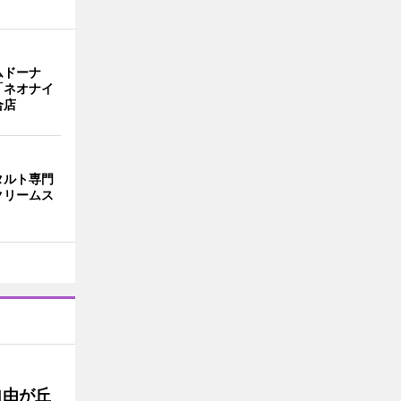
ムドーナ
「ネオナイ
合店
タルト専門
クリームス
自由が丘