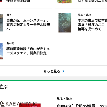
作品を展示販売
話する父娘の二人
買う
見る・遊ぶ
自由が丘「ムーンスター」、
学大の書店で松本
直営店限定カラーモデル販売
真展「極度のここ
へ
輪郭を見つめて
食べる
駅前商業施設「自由が丘ミュ
ーズスクエア」開業日決定
もっと見る
遊ぶ
見る・遊ぶ
自由が丘「私の部屋」で