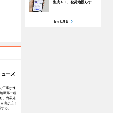
生成ＡＩ、被災地照らす
もっと見る
ミューズ
で工事が進
番地区第一種
ち、商業施
E（自由が丘ミ
業する。