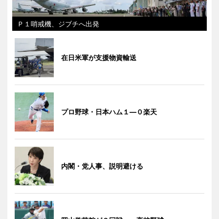
Ｐ１哨戒機、ジブチへ出発
在日米軍が支援物資輸送
プロ野球・日本ハム１―０楽天
内閣・党人事、説明避ける