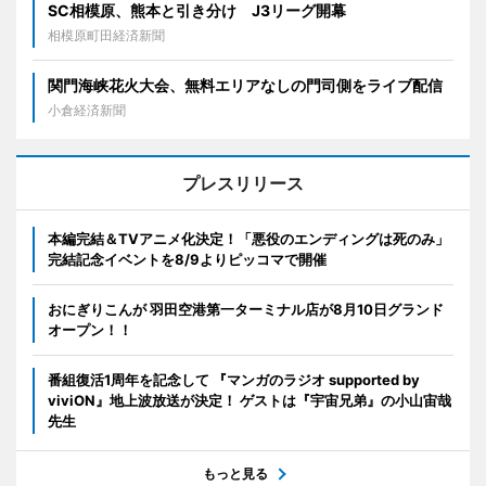
SC相模原、熊本と引き分け J3リーグ開幕
相模原町田経済新聞
関門海峡花火大会、無料エリアなしの門司側をライブ配信
小倉経済新聞
プレスリリース
本編完結＆TVアニメ化決定！「悪役のエンディングは死のみ」
完結記念イベントを8/9よりピッコマで開催
おにぎりこんが 羽田空港第一ターミナル店が8月10日グランド
オープン！！
番組復活1周年を記念して 『マンガのラジオ supported by
viviON』地上波放送が決定！ ゲストは『宇宙兄弟』の小山宙哉
先生
もっと見る