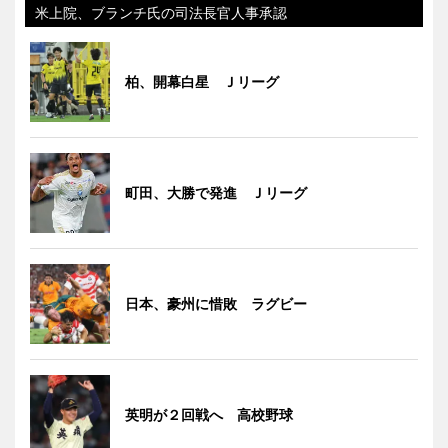
米上院、ブランチ氏の司法長官人事承認
柏、開幕白星 Ｊリーグ
町田、大勝で発進 Ｊリーグ
日本、豪州に惜敗 ラグビー
英明が２回戦へ 高校野球