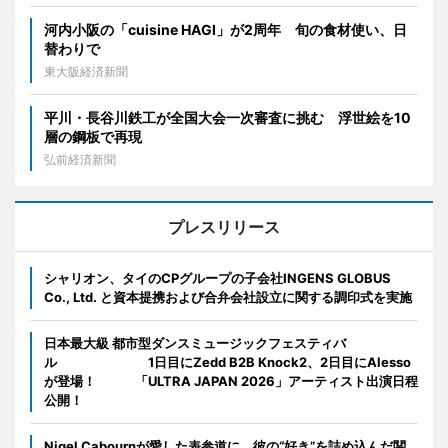
河内小阪の「cuisine HAGI」が2周年 旬の食材使い、日
替わりで
東大阪経済新聞
平川・長谷川鉄工が全国大会一次審査に挑む 浮世絵を10
層の鋼板で再現
弘前経済新聞
プレスリリース
シャリオン、タイのCPグループの子会社INGENS GLOBUS
Co., Ltd. と資本提携および合弁会社設立に関する調印式を実施
日本最大級 都市型ダンスミュージックフェスティバ
ル 1日目にZedd B2B Knock2、2日目にAlesso
が登場！ 「ULTRA JAPAN 2026」アーティスト出演日程
公開！
Nigel Cabournが愛した表参道に、彼の“好き”を詰め込んだ関