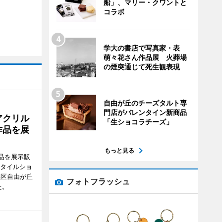
船」、マリー・クワントと
コラボ
学大の書店で写真家・表
萌々花さん作品展 火葬場
の煙突通じて死生観表現
自由が丘のチーズタルト専
門店がバレンタイン新商品
アクリル
「生ショコラチーズ」
作品を展
もっと見る
品を展示販
スタイルショ
黒区自由が丘
フォトフラッシュ
た。