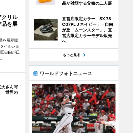
品が対話する父娘の二人展
アクリル
直営店限定カラー「SX 78
作品を展
C07PL J ネイビー」＝自由
が丘「ムーンスター」、直
営店限定カラーモデル販売
品を展示販
へ
スタイルショ
黒区自由が丘
もっと見る
た。
ワールドフォトニュース
直大さん写
」 世界の