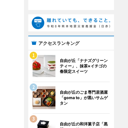
アクセスランキング
自由が丘「ナナズグリーン
ティー」、抹茶×イチゴの
春限定スイーツ
自由が丘のごま専門居酒屋
「goma to」が黒いサムゲ
タン
自由が丘の和洋菓子店「黒