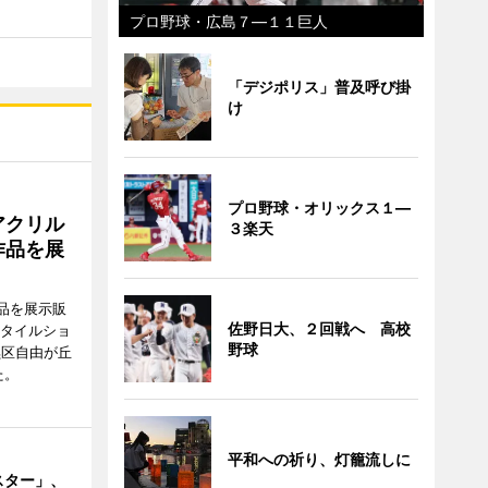
プロ野球・広島７―１１巨人
「デジポリス」普及呼び掛
け
プロ野球・オリックス１―
アクリル
３楽天
作品を展
品を展示販
佐野日大、２回戦へ 高校
スタイルショ
野球
黒区自由が丘
た。
平和への祈り、灯籠流しに
スター」、