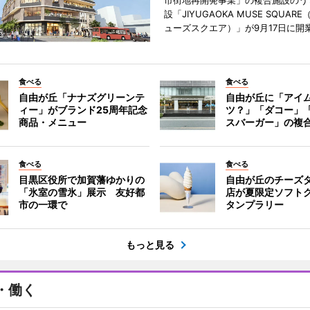
市街地再開発事業」の複合施設のう
設「JIYUGAOKA MUSE SQUAR
ューズスクエア）」が9月17日に開
食べる
食べる
自由が丘「ナナズグリーンテ
自由が丘に「アイ
ィー」がブランド25周年記念
ツ？」「ダコー」
商品・メニュー
スバーガー」の複
食べる
食べる
目黒区役所で加賀藩ゆかりの
自由が丘のチーズ
「氷室の雪氷」展示 友好都
店が夏限定ソフト
市の一環で
タンプラリー
もっと見る
・働く