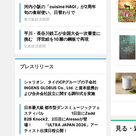
河内小阪の「cuisine HAGI」が2周年
旬の食材使い、日替わりで
東大阪経済新聞
平川・長谷川鉄工が全国大会一次審査に
挑む 浮世絵を10層の鋼板で再現
弘前経済新聞
プレスリリース
シャリオン、タイのCPグループの子会社
INGENS GLOBUS Co., Ltd. と資本提携お
よび合弁会社設立に関する調印式を実施
日本最大級 都市型ダンスミュージックフェ
スティバル 1日目にZedd
B2B Knock2、2日目にAlessoが登
場！ 「ULTRA JAPAN 2026」アー
見る・
ティスト出演日程公開！