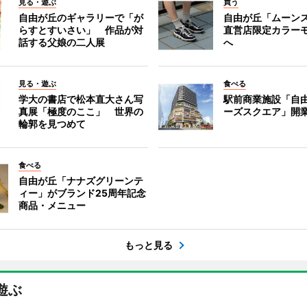
見る・遊ぶ
買う
自由が丘のギャラリーで「が
自由が丘「ムーン
らすとすいさい」 作品が対
直営店限定カラー
話する父娘の二人展
へ
見る・遊ぶ
食べる
学大の書店で松本直大さん写
駅前商業施設「自
真展「極度のここ」 世界の
ーズスクエア」開
輪郭を見つめて
食べる
自由が丘「ナナズグリーンテ
ィー」がブランド25周年記念
商品・メニュー
もっと見る
遊ぶ