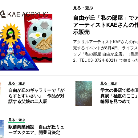
見る・遊ぶ
自由が丘「私の部屋」で
アーティストKAEさんの
示販売
アクリルアーティストKAEさんの作
売するイベントが8月4日、ライフ
ップ「私の部屋 自由が丘店」（目
2、TEL 03-3724-8021）で始まっ
見る・遊ぶ
見る・遊ぶ
自由が丘のギャラリーで「が
学大の書店で松本
らすとすいさい」 作品が対
真展「極度のここ
話する父娘の二人展
輪郭を見つめて
見る・遊ぶ
駅前商業施設「自由が丘ミュ
ーズスクエア」開業日決定