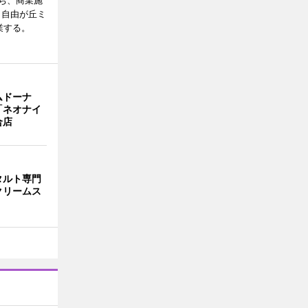
ち、商業施
E（自由が丘ミ
業する。
ムドーナ
「ネオナイ
合店
タルト専門
クリームス