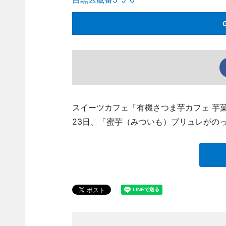
スイーツカフェ「有機さつま芋カフェ 芋菓（い
23日、「蜜芋（みついも）ブリュレがの