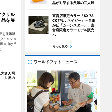
品が対話する父娘の二人展
アクリル
直営店限定カラー「SX 78
作品を展
C07PL J ネイビー」＝自由
が丘「ムーンスター」、直
営店限定カラーモデル販売
品を展示販
へ
スタイルショ
黒区自由が丘
もっと見る
た。
ワールドフォトニュース
直大さん写
」 世界の