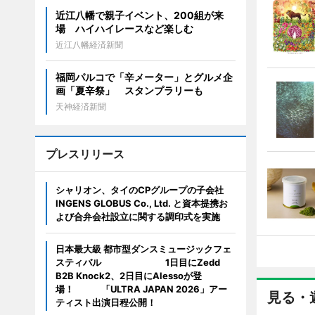
近江八幡で親子イベント、200組が来
場 ハイハイレースなど楽しむ
近江八幡経済新聞
福岡パルコで「辛メーター」とグルメ企
画「夏辛祭」 スタンプラリーも
天神経済新聞
プレスリリース
シャリオン、タイのCPグループの子会社
INGENS GLOBUS Co., Ltd. と資本提携お
よび合弁会社設立に関する調印式を実施
日本最大級 都市型ダンスミュージックフェ
スティバル 1日目にZedd
B2B Knock2、2日目にAlessoが登
場！ 「ULTRA JAPAN 2026」アー
見る・
ティスト出演日程公開！