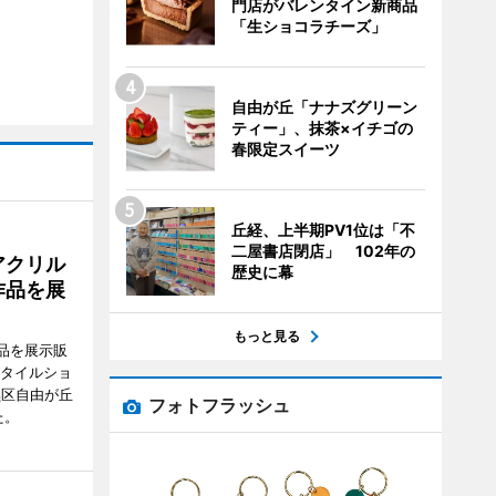
門店がバレンタイン新商品
「生ショコラチーズ」
自由が丘「ナナズグリーン
ティー」、抹茶×イチゴの
春限定スイーツ
丘経、上半期PV1位は「不
二屋書店閉店」 102年の
アクリル
歴史に幕
作品を展
もっと見る
品を展示販
スタイルショ
黒区自由が丘
フォトフラッシュ
た。