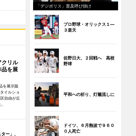
「デジポリス」普及呼び掛け
プロ野球・オリックス１―
３楽天
佐野日大、２回戦へ 高校
アクリル
野球
作品を展
品を展示販
スタイルショ
平和への祈り、灯籠流しに
黒区自由が丘
た。
ドイツ、６月熱波で９６０
０人死亡
スター」、