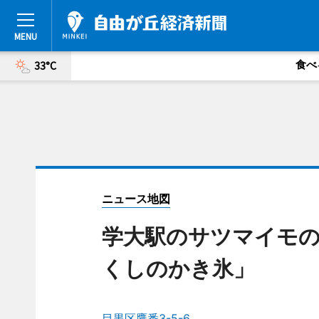
食べ
33°C
ニュース地図
学大駅のサツマイモの
くしのかき氷」
目黒区鷹番3-5-6