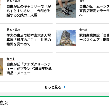
見る・遊ぶ
買う
自由が丘のギャラリーで「が
自由が丘「ムーン
らすとすいさい」 作品が対
直営店限定カラー
話する父娘の二人展
へ
見る・遊ぶ
食べる
学大の書店で松本直大さん写
駅前商業施設「自
真展「極度のここ」 世界の
ーズスクエア」開
輪郭を見つめて
食べる
自由が丘「ナナズグリーンテ
ィー」がブランド25周年記念
商品・メニュー
もっと見る
遊ぶ