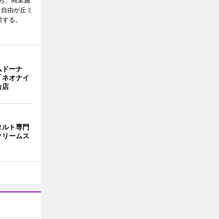
ち、商業施
E（自由が丘ミ
業する。
ムドーナ
「ネオナイ
合店
タルト専門
クリームス