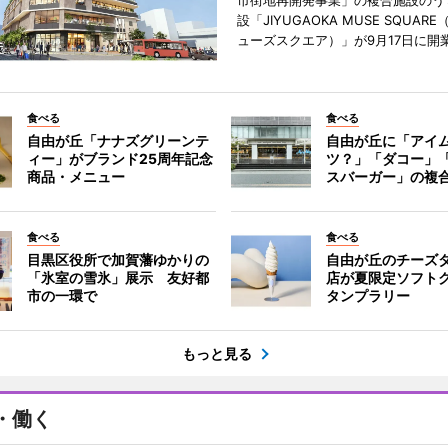
市街地再開発事業」の複合施設のう
設「JIYUGAOKA MUSE SQUAR
ューズスクエア）」が9月17日に開
食べる
食べる
自由が丘「ナナズグリーンテ
自由が丘に「アイ
ィー」がブランド25周年記念
ツ？」「ダコー」
商品・メニュー
スバーガー」の複
食べる
食べる
目黒区役所で加賀藩ゆかりの
自由が丘のチーズ
「氷室の雪氷」展示 友好都
店が夏限定ソフト
市の一環で
タンプラリー
もっと見る
・働く