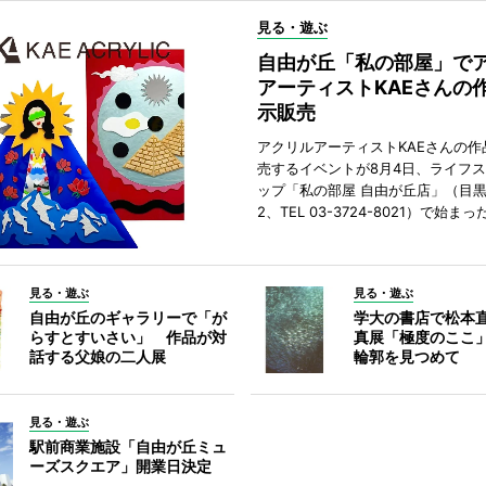
見る・遊ぶ
自由が丘「私の部屋」で
アーティストKAEさんの
示販売
アクリルアーティストKAEさんの作
売するイベントが8月4日、ライフ
ップ「私の部屋 自由が丘店」（目
2、TEL 03-3724-8021）で始まっ
見る・遊ぶ
見る・遊ぶ
自由が丘のギャラリーで「が
学大の書店で松本
らすとすいさい」 作品が対
真展「極度のここ
話する父娘の二人展
輪郭を見つめて
見る・遊ぶ
駅前商業施設「自由が丘ミュ
ーズスクエア」開業日決定