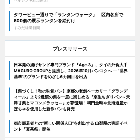
ヘルシンキ経済新聞
タワービュー通りで「ランタンウォーク」 区内各所で
600個の展示ランタンを絵付け
すみだ経済新聞
プレスリリース
日本発の揚げサンド専門ブランド『Age.3』、タイの外食大手
MAGURO GROUPと提携し、2026年10月バンコクへ ― "世界
基準"のブランドをめざし6カ国目を出店
【栗づくし！秋の味覚パン】京都の老舗ベーカリー「グランデ
ィール」より2種類の栗を一度に楽しめる『京生ちぎりパン～天
津甘栗とマロンメラッセ～』が新登場！鳴門金時や北海道産か
ぼちゃを使用した新作パンも発売
都市部若者との“新しい関係人口”を創出する 山梨県の実証イベ
ント「夏茶祭」開催