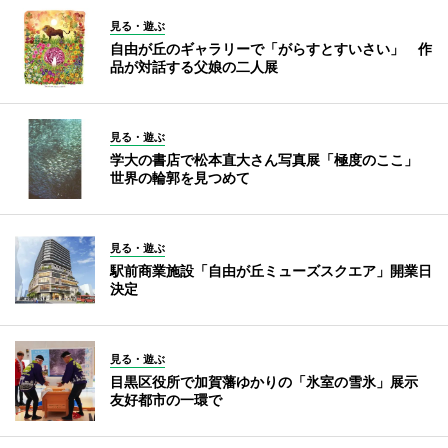
見る・遊ぶ
自由が丘のギャラリーで「がらすとすいさい」 作
品が対話する父娘の二人展
見る・遊ぶ
学大の書店で松本直大さん写真展「極度のここ」
世界の輪郭を見つめて
見る・遊ぶ
駅前商業施設「自由が丘ミューズスクエア」開業日
決定
見る・遊ぶ
目黒区役所で加賀藩ゆかりの「氷室の雪氷」展示
友好都市の一環で