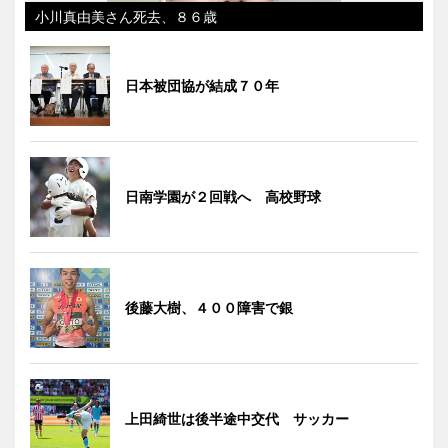
小川真由美さん死去、８６歳
日本被団協が結成７０年
日南学園が２回戦へ 高校野球
後藤大樹、４００障害で銀
上田綺世は後半途中交代 サッカー