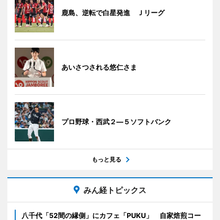
鹿島、逆転で白星発進 Ｊリーグ
あいさつされる悠仁さま
プロ野球・西武２―５ソフトバンク
もっと見る
みん経トピックス
八千代「52間の縁側」にカフェ「PUKU」 自家焙煎コー