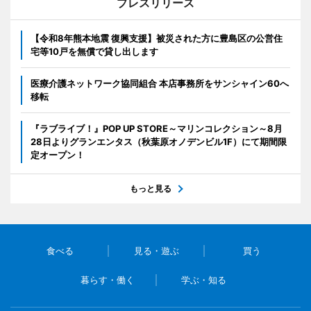
プレスリリース
【令和8年熊本地震 復興支援】被災された方に豊島区の公営住
宅等10戸を無償で貸し出します
医療介護ネットワーク協同組合 本店事務所をサンシャイン60へ
移転
『ラブライブ！』POP UP STORE～マリンコレクション～8月
28日よりグランエンタス（秋葉原オノデンビル1F）にて期間限
定オープン！
もっと見る
食べる
見る・遊ぶ
買う
暮らす・働く
学ぶ・知る