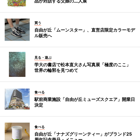
品が対話する父娘の二人展
買う
自由が丘「ムーンスター」、直営店限定カラーモデ
ル販売へ
見る・遊ぶ
学大の書店で松本直大さん写真展「極度のここ」
世界の輪郭を見つめて
食べる
駅前商業施設「自由が丘ミューズスクエア」開業日
決定
食べる
自由が丘「ナナズグリーンティー」がブランド25
周年記念商品・メニュー