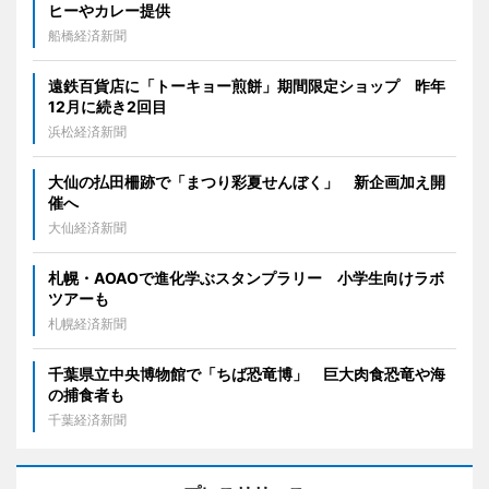
ヒーやカレー提供
船橋経済新聞
遠鉄百貨店に「トーキョー煎餅」期間限定ショップ 昨年
12月に続き2回目
浜松経済新聞
大仙の払田柵跡で「まつり彩夏せんぼく」 新企画加え開
催へ
大仙経済新聞
札幌・AOAOで進化学ぶスタンプラリー 小学生向けラボ
ツアーも
札幌経済新聞
千葉県立中央博物館で「ちば恐竜博」 巨大肉食恐竜や海
の捕食者も
千葉経済新聞