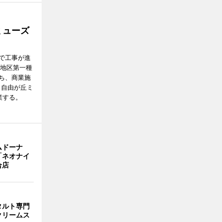
ミューズ
で工事が進
番地区第一種
ち、商業施
E（自由が丘ミ
業する。
ムドーナ
「ネオナイ
合店
タルト専門
クリームス