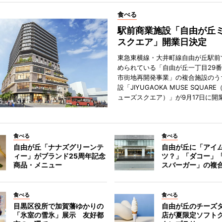
食べる
駅前商業施設「自由が丘
スクエア」開業日決定
東急東横線・大井町線自由が丘駅前
められている「自由が丘一丁目29
市街地再開発事業」の複合施設のう
設「JIYUGAOKA MUSE SQUAR
ューズスクエア）」が9月17日に開
食べる
食べる
自由が丘「ナナズグリーンテ
自由が丘に「アイ
ィー」がブランド25周年記念
ツ？」「ダコー」
商品・メニュー
スバーガー」の複
食べる
食べる
目黒区役所で加賀藩ゆかりの
自由が丘のチーズ
「氷室の雪氷」展示 友好都
店が夏限定ソフト