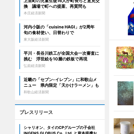
上里町の児童生徒16人が町長らと意見交
換 議場で町への提案、再質問も
本庄経済新聞
河内小阪の「cuisine HAGI」が2周年
旬の食材使い、日替わりで
東大阪経済新聞
平川・長谷川鉄工が全国大会一次審査に
挑む 浮世絵を10層の鉄板で再現
弘前経済新聞
近畿の「セブン-イレブン」に和歌山メ
ニュー 県内限定「天かけラーメン」も
和歌山経済新聞
プレスリリース
シャリオン、タイのCPグループの子会社
INGENS GLOBUS Co., Ltd. と資本提携お