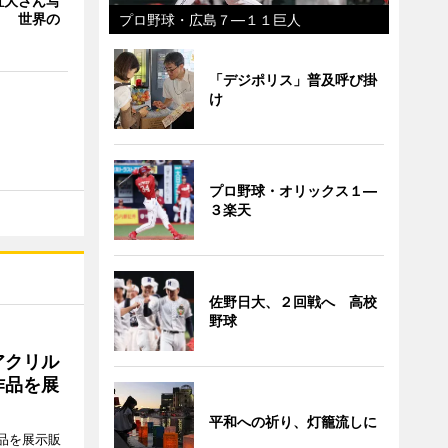
直大さん写
」 世界の
プロ野球・広島７―１１巨人
「デジポリス」普及呼び掛
け
プロ野球・オリックス１―
３楽天
佐野日大、２回戦へ 高校
野球
アクリル
作品を展
平和への祈り、灯籠流しに
品を展示販