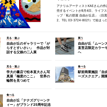
アクリルアーティストKAEさんの作
売するイベントが8月4日、ライフ
ップ「私の部屋 自由が丘店」（目
2、TEL 03-3724-8021）で始まっ
見る・遊ぶ
買う
自由が丘のギャラリーで「が
自由が丘「ムーン
らすとすいさい」 作品が対
直営店限定カラー
話する父娘の二人展
へ
見る・遊ぶ
食べる
学大の書店で松本直大さん写
駅前商業施設「自
真展「極度のここ」 世界の
ーズスクエア」開
輪郭を見つめて
食べる
自由が丘「ナナズグリーンテ
ィー」がブランド25周年記念