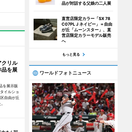
品が対話する父娘の二人展
直営店限定カラー「SX 78
C07PL J ネイビー」＝自由
が丘「ムーンスター」、直
営店限定カラーモデル販売
へ
もっと見る
アクリル
作品を展
ワールドフォトニュース
品を展示販
スタイルショ
黒区自由が丘
た。