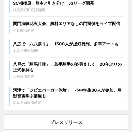
SC相模原、熊本と引き分け J3リーグ開幕
相模原町田経済新聞
関門海峡花火大会、無料エリアなしの門司側をライブ配信
小倉経済新聞
八広で「八八祭り」 1500人が提灯行列、多幸アートも
すみだ経済新聞
八戸の「騎馬打毬」、若手騎手の姿勇ましく 20年ぶりの
正式参拝も
八戸経済新聞
河津で「ジビエバーガー体験」 小中学生30人が参加、鳥
獣被害学ぶ講座も
伊豆下田経済新聞
プレスリリース