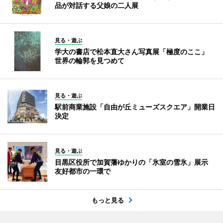
品が対話する父娘の二人展
見る・遊ぶ
学大の書店で松本直大さん写真展「極度のここ」
世界の輪郭を見つめて
見る・遊ぶ
駅前商業施設「自由が丘ミューズスクエア」開業日
決定
見る・遊ぶ
目黒区役所で加賀藩ゆかりの「氷室の雪氷」展示
友好都市の一環で
もっと見る