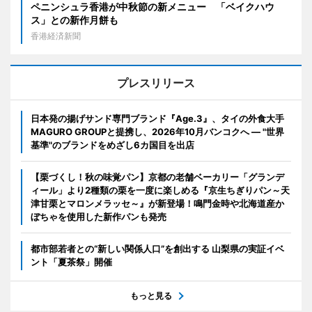
ペニンシュラ香港が中秋節の新メニュー 「ベイクハウ
ス」との新作月餅も
香港経済新聞
プレスリリース
日本発の揚げサンド専門ブランド『Age.3』、タイの外食大手
MAGURO GROUPと提携し、2026年10月バンコクへ ― "世界
基準"のブランドをめざし6カ国目を出店
【栗づくし！秋の味覚パン】京都の老舗ベーカリー「グランデ
ィール」より2種類の栗を一度に楽しめる『京生ちぎりパン～天
津甘栗とマロンメラッセ～』が新登場！鳴門金時や北海道産か
ぼちゃを使用した新作パンも発売
都市部若者との“新しい関係人口”を創出する 山梨県の実証イベ
ント「夏茶祭」開催
もっと見る