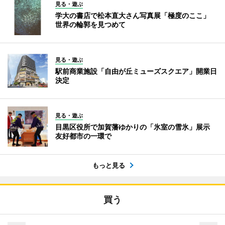
見る・遊ぶ
学大の書店で松本直大さん写真展「極度のここ」
世界の輪郭を見つめて
見る・遊ぶ
駅前商業施設「自由が丘ミューズスクエア」開業日
決定
見る・遊ぶ
目黒区役所で加賀藩ゆかりの「氷室の雪氷」展示
友好都市の一環で
もっと見る
買う