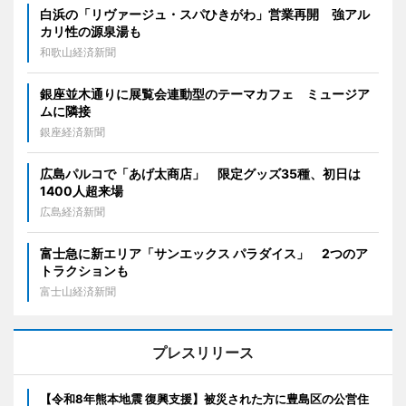
白浜の「リヴァージュ・スパひきがわ」営業再開 強アル
カリ性の源泉湯も
和歌山経済新聞
銀座並木通りに展覧会連動型のテーマカフェ ミュージア
ムに隣接
銀座経済新聞
広島パルコで「あげ太商店」 限定グッズ35種、初日は
1400人超来場
広島経済新聞
富士急に新エリア「サンエックス パラダイス」 2つのア
トラクションも
富士山経済新聞
プレスリリース
【令和8年熊本地震 復興支援】被災された方に豊島区の公営住