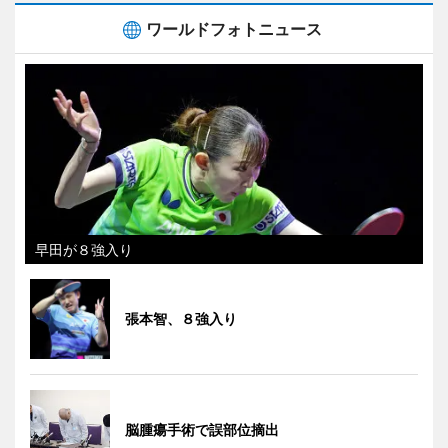
ワールドフォトニュース
早田が８強入り
張本智、８強入り
脳腫瘍手術で誤部位摘出