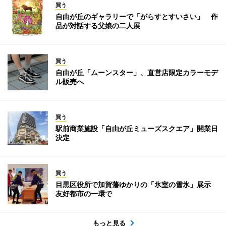
買う
自由が丘のギャラリーで「がらすとすいさい」 作
品が対話する父娘の二人展
買う
自由が丘「ムーンスター」、直営店限定カラーモデ
ル販売へ
買う
駅前商業施設「自由が丘ミューズスクエア」開業日
決定
買う
目黒区役所で加賀藩ゆかりの「氷室の雪氷」展示
友好都市の一環で
もっと見る