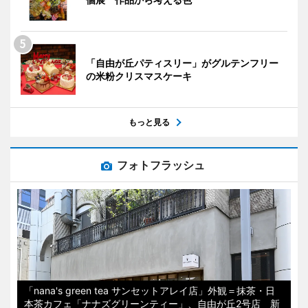
「自由が丘パティスリー」がグルテンフリー
の米粉クリスマスケーキ
もっと見る
フォトフラッシュ
「nana's green tea サンセットアレイ店」外観＝抹茶・日
本茶カフェ「ナナズグリーンティー」、自由が丘2号店 新