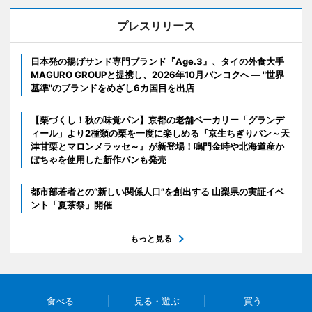
プレスリリース
日本発の揚げサンド専門ブランド『Age.3』、タイの外食大手
MAGURO GROUPと提携し、2026年10月バンコクへ ― "世界
基準"のブランドをめざし6カ国目を出店
【栗づくし！秋の味覚パン】京都の老舗ベーカリー「グランデ
ィール」より2種類の栗を一度に楽しめる『京生ちぎりパン～天
津甘栗とマロンメラッセ～』が新登場！鳴門金時や北海道産か
ぼちゃを使用した新作パンも発売
都市部若者との“新しい関係人口”を創出する 山梨県の実証イベ
ント「夏茶祭」開催
もっと見る
食べる
見る・遊ぶ
買う