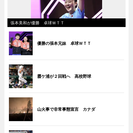
張本美和が優勝 卓球ＷＴＴ
優勝の張本兄妹 卓球ＷＴＴ
霞ケ浦が２回戦へ 高校野球
山火事で非常事態宣言 カナダ