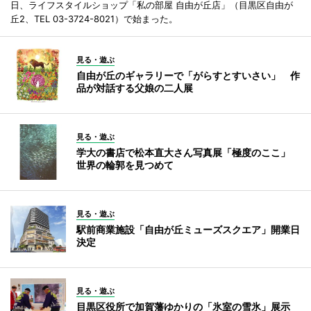
日、ライフスタイルショップ「私の部屋 自由が丘店」（目黒区自由が
丘2、TEL 03-3724-8021）で始まった。
見る・遊ぶ
自由が丘のギャラリーで「がらすとすいさい」 作
品が対話する父娘の二人展
見る・遊ぶ
学大の書店で松本直大さん写真展「極度のここ」
世界の輪郭を見つめて
見る・遊ぶ
駅前商業施設「自由が丘ミューズスクエア」開業日
決定
見る・遊ぶ
目黒区役所で加賀藩ゆかりの「氷室の雪氷」展示