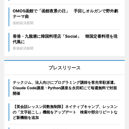
OMO5函館で「函館夜景の日」 手回しオルガンで野外劇
テーマ曲
函館経済新聞
香港・九龍塘に韓国料理店「Social」 韓国定番料理を現
代風に
香港経済新聞
プレスリリース
テックジム、法人向けにプログラミング講師を客先常駐派遣。
Claude Code講座・Python講座を永田町にて毎週無料で対面
開催
【英会話レッスン回数無制限】ネイティブキャンプ、レッスン
の「文字起こし」機能をアップデート 検索や部分リピートな
ど新機能を追加